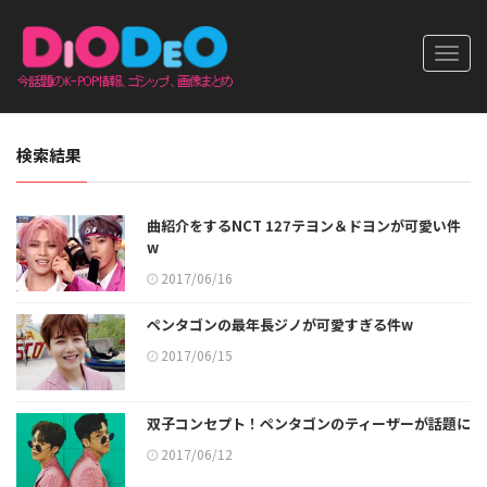
Toggl
navig
検索結果
曲紹介をするNCT 127テヨン＆ドヨンが可愛い件
w
2017/06/16
ペンタゴンの最年長ジノが可愛すぎる件w
2017/06/15
双子コンセプト！ペンタゴンのティーザーが話題に
2017/06/12