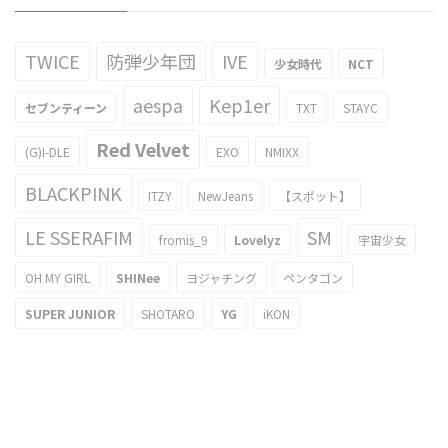
TWICE
防弾少年団
IVE
少女時代
NCT
aespa
Kep1er
セブンティーン
TXT
STAYC
Red Velvet
(G)I-DLE
EXO
NMIXX
BLACKPINK
ITZY
NewJeans
【スポット】
LE SSERAFIM
SM
fromis_9
Lovelyz
宇宙少女
OH MY GIRL
SHINee
ヨジャチング
ペンタゴン
SUPER JUNIOR
SHOTARO
YG
iKON