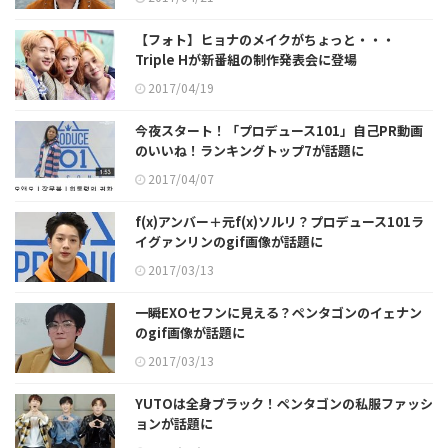
【フォト】ヒョナのメイクがちょっと・・・
Triple Hが新番組の制作発表会に登場
2017/04/19
今夜スタート！「プロデュース101」自己PR動画
のいいね！ランキングトップ7が話題に
2017/04/07
f(x)アンバー＋元f(x)ソルリ？プロデュース101ラ
イグァンリンのgif画像が話題に
2017/03/13
一瞬EXOセフンに見える？ペンタゴンのイェナン
のgif画像が話題に
2017/03/13
YUTOは全身ブラック！ペンタゴンの私服ファッシ
ョンが話題に