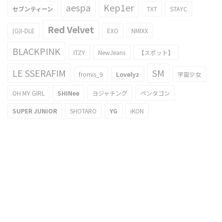
aespa
Kep1er
セブンティーン
TXT
STAYC
Red Velvet
(G)I-DLE
EXO
NMIXX
BLACKPINK
ITZY
NewJeans
【スポット】
LE SSERAFIM
SM
fromis_9
Lovelyz
宇宙少女
OH MY GIRL
SHINee
ヨジャチング
ペンタゴン
SUPER JUNIOR
SHOTARO
YG
iKON