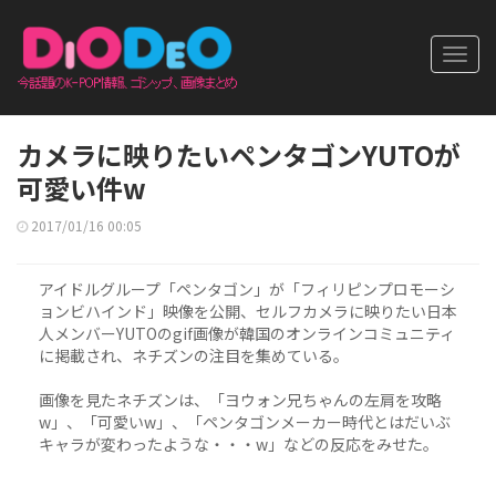
Toggl
navig
カメラに映りたいペンタゴンYUTOが
可愛い件w
2017/01/16 00:05
アイドルグループ「ペンタゴン」が「フィリピンプロモーシ
ョンビハインド」映像を公開、セルフカメラに映りたい日本
人メンバーYUTOのgif画像が韓国のオンラインコミュニティ
に掲載され、ネチズンの注目を集めている。
画像を見たネチズンは、「ヨウォン兄ちゃんの左肩を攻略
w」、「可愛いw」、「ペンタゴンメーカー時代とはだいぶ
キャラが変わったような・・・w」などの反応をみせた。