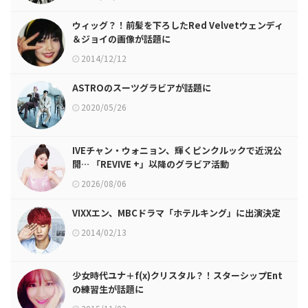
ウィッグ？！前髪を下ろしたRed Velvetウェンディ
＆ジョイの画像が話題に
2014/12/12
ASTROのスーツグラビアが話題に
2020/05/26
IVEチャン・ウォニョン、輝くピンクルックで近況公
開… 「REVIVE +」以降のグラビア活動
2026/08/06
VIXXエン、MBCドラマ「ホテルキング」に出演決定
2014/02/13
少女時代ユナ＋f(x)クリスタル？！スターシップEnt
の練習生が話題に