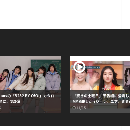
eansの「5252 BY O!Oi」カタロ
「驚きの土曜日」予告編に登場し
題に、第3弾
MY GIRLヒョジョン、ユア、ミミの
像が話題に
5
11/15