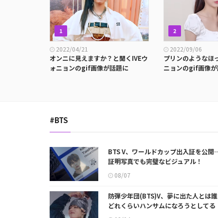
1
2
2022/04/21
2022/09/06
オンニに見えますか？と聞くIVEウ
プリンのようなほっ
ォニョンのgif画像が話題に
ニョンのgif画像
#BTS
BTS V、ワールドカップ出入証を公開
証明写真でも完璧なビジュアル！
08/07
防弾少年団(BTS)V、夢に出た人とは
どれくらいハンサムになろうとしてる
の？