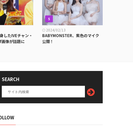
5
6
2024/02/13
2018/09/
身したIVEチャン・
BABYMONSTER、紫色のマイク
IZONEチ
if画像が話題に
公開！
プチャータイ
SEARCH
OLLOW