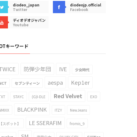
diodeo_japan
diodeojp.official
Twitter
Facebook
ディオデオジャパン
Youtube
OTキーワード
TWICE
防弾少年団
IVE
少女時代
aespa
Kep1er
NCT
セブンティーン
Red Velvet
TXT
STAYC
(G)I-DLE
EXO
BLACKPINK
NMIXX
ITZY
NewJeans
LE SSERAFIM
【スポット】
fromis_9
SM
Lovelyz
宇宙少女
OH MY GIRL
SHINee