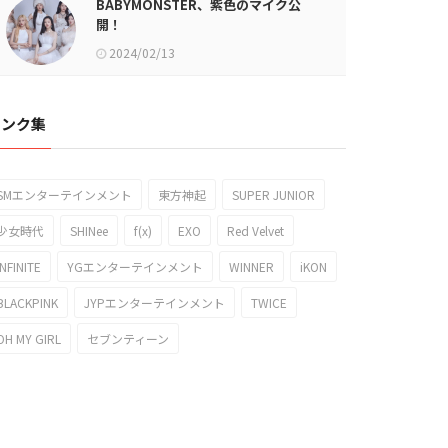
BABYMONSTER、紫色のマイク公
開！
2024/02/13
リンク集
SMエンターテインメント
東方神起
SUPER JUNIOR
少女時代
SHINee
f(x)
EXO
Red Velvet
INFINITE
YGエンターテインメント
WINNER
iKON
BLACKPINK
JYPエンターテインメント
TWICE
OH MY GIRL
セブンティーン