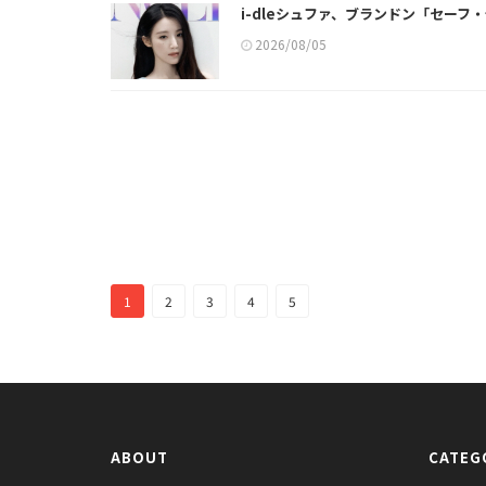
i-dleシュファ、ブランドン「セー
2026/08/05
1
2
3
4
5
ABOUT
CATEG