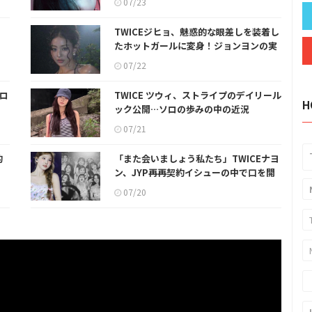
07/23
TWICEジヒョ、魅惑的な眼差しを装着し
たホットガールに変身！ジョンヨンの実
姉で女優のコン・スンヨンも「やばい」
07/22
グロ
TWICE ツウィ、ストライプのデイリール
H
ック公開…ソロの歩みの中の近況
07/21
的
「また会いましょう私たち」TWICEナヨ
ン、JYP再再契約イシューの中で口を開
いた
07/20