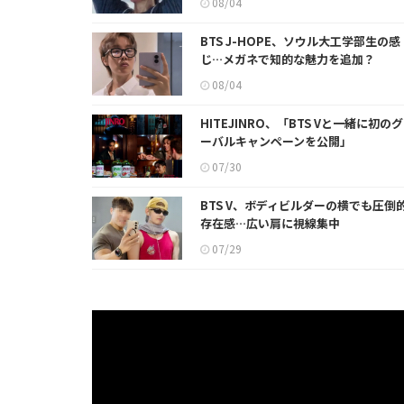
08/04
BTS J-HOPE、ソウル大工学部生の感
じ…メガネで知的な魅力を追加？
08/04
HITEJINRO、「BTS Vと一緒に初の
ーバルキャンペーンを公開」
07/30
BTS V、ボディビルダーの横でも圧倒
存在感…広い肩に視線集中
07/29