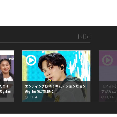
たOH
エンディング妖精！キム・ジョンヒョン
【フォト】「
gif画
のgif画像が話題に
アがカム
11/14
11/14