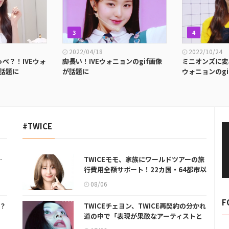
3
4
2022/04/18
2022/10/24
ぺ？！IVEウォ
脚長い！IVEウォニョンのgif画像
ミニオンズに変
が話題に
が話題に
ウォニョンのg
#TWICE
…
TWICEモモ、家族にワールドツアーの旅
行費用全額サポート！22カ国・64都市以
上
08/06
F
誰？
TWICEチェヨン、TWICE再契約の分かれ
道の中で「表現が果敢なアーティストと
して生き残りたい」