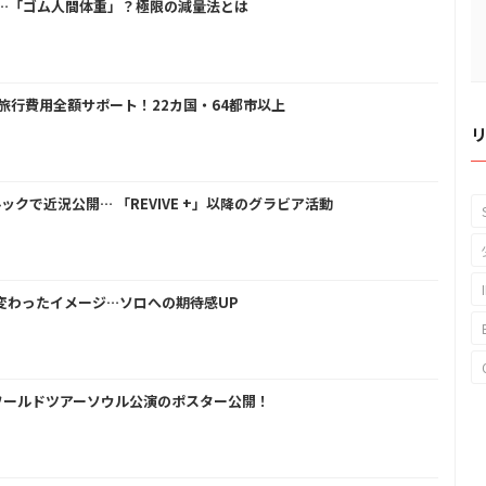
い…「ゴム人間体重」？極限の減量法とは
の旅行費用全額サポート！22カ国・64都市以上
ックで近況公開… 「REVIVE +」以降のグラビア活動
に変わったイメージ…ソロへの期待感UP
、ワールドツアーソウル公演のポスター公開！