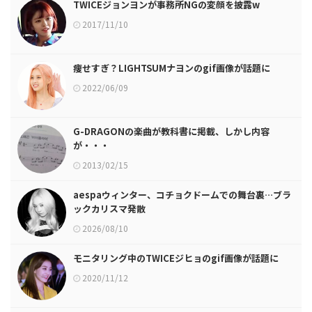
TWICEジョンヨンが事務所NGの変顔を披露w
2017/11/10
痩せすぎ？LIGHTSUMナヨンのgif画像が話題に
2022/06/09
G-DRAGONの楽曲が教科書に掲載、しかし内容
が・・・
2013/02/15
aespaウィンター、コチョクドームでの舞台裏…ブラ
ックカリスマ発散
2026/08/10
モニタリング中のTWICEジヒョのgif画像が話題に
2020/11/12