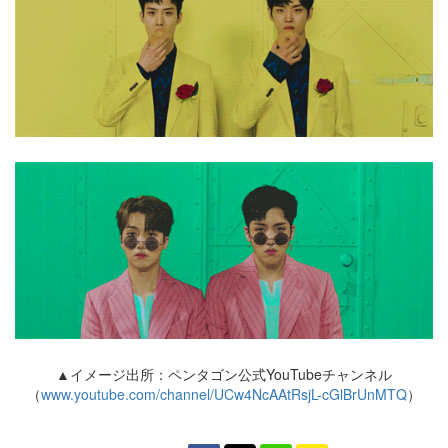
▲イメージ出所：ペンタゴン公式YouTubeチャンネル
（
www.youtube.com/channel/UCw4NcAAtRsjL-cGlBrUnMTQ
）