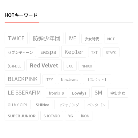
HOTキーワード
TWICE
防弾少年団
IVE
少女時代
NCT
aespa
Kep1er
セブンティーン
TXT
STAYC
Red Velvet
(G)I-DLE
EXO
NMIXX
BLACKPINK
ITZY
NewJeans
【スポット】
LE SSERAFIM
SM
fromis_9
Lovelyz
宇宙少女
OH MY GIRL
SHINee
ヨジャチング
ペンタゴン
SUPER JUNIOR
SHOTARO
YG
iKON