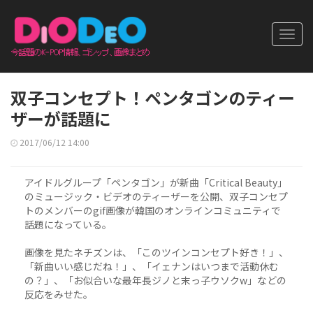
Toggl
navig
双子コンセプト！ペンタゴンのティー
ザーが話題に
2017/06/12 14:00
アイドルグループ「ペンタゴン」が新曲「Critical Beauty」
のミュージック・ビデオのティーザーを公開、双子コンセプ
トのメンバーのgif画像が韓国のオンラインコミュニティで
話題になっている。
画像を見たネチズンは、「このツインコンセプト好き！」、
「新曲いい感じだね！」、「イェナンはいつまで活動休む
の？」、「お似合いな最年長ジノと末っ子ウソクw」などの
反応をみせた。