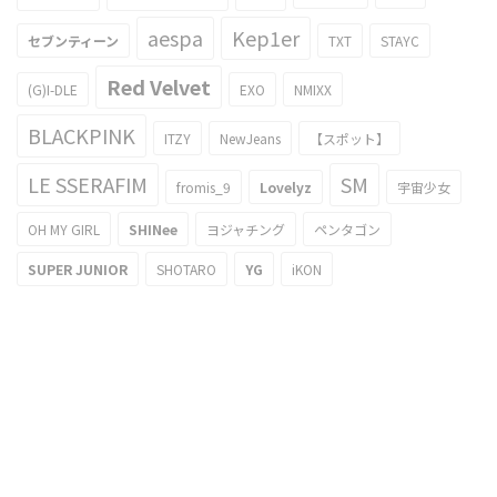
aespa
Kep1er
セブンティーン
TXT
STAYC
Red Velvet
(G)I-DLE
EXO
NMIXX
BLACKPINK
ITZY
NewJeans
【スポット】
LE SSERAFIM
SM
fromis_9
Lovelyz
宇宙少女
OH MY GIRL
SHINee
ヨジャチング
ペンタゴン
SUPER JUNIOR
SHOTARO
YG
iKON