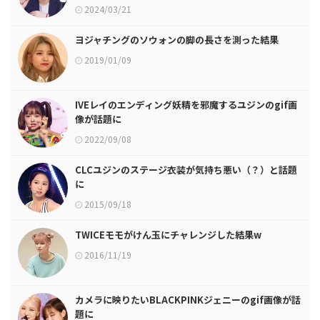
在」
2024/03/21
ヨジャチングのソウォンの脚の長さを測った結果
2019/01/09
IVEレイのエンディング妖精を邪魔するユジンのgif画
像が話題に
2022/09/08
CLCユジンのステージ衣装が気持ち悪い（？）と話題
に
2015/09/18
TWICEモモがけん玉にチャレンジした結果w
2016/11/19
カメラに映りたいBLACKPINKジェニーのgif画像が話
題に