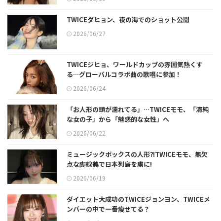
TWICEダヒョン、夜の海でのショット公開
2026/06/27
TWICEジヒョ、ワールドカップの雰囲気熱くす
る…グローバルコラボ曲の歌唱に参加！
2026/06/24
「お人形の頭が濡れてる」…TWICEモモ、「清純
な女の子」から「魅惑的な女性」へ
2026/06/22
ミュージックボックスの人形⁈TWICEモモ、無欠
点な脚線美で日本列島を虜に!
2026/06/19
ダイエット大成功のTWICEジョンヨン、TWICEメ
ンバーの中で一番痩せてる？