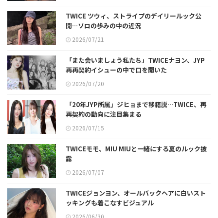
TWICE ツウィ、ストライプのデイリールック公
開…ソロの歩みの中の近況
2026/07/21
「また会いましょう私たち」TWICEナヨン、JYP
再再契約イシューの中で口を開いた
2026/07/20
「20年JYP所属」ジヒョまで移籍説…TWICE、再
再契約の動向に注目集まる
2026/07/15
TWICEモモ、MIU MIUと一緒にする夏のルック披
露
2026/07/07
TWICEジョンヨン、オールバックヘアに白いスト
ッキングも着こなすビジュアル
2026/06/30