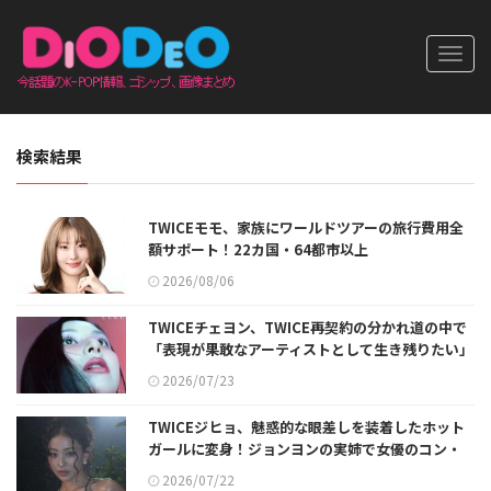
Toggl
navig
検索結果
TWICEモモ、家族にワールドツアーの旅行費用全
額サポート！22カ国・64都市以上
2026/08/06
TWICEチェヨン、TWICE再契約の分かれ道の中で
「表現が果敢なアーティストとして生き残りたい」
2026/07/23
TWICEジヒョ、魅惑的な眼差しを装着したホット
ガールに変身！ジョンヨンの実姉で女優のコン・
スンヨンも「やばい」
2026/07/22