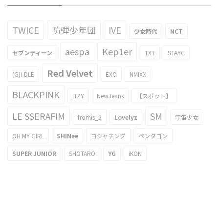
TWICE
防弾少年団
IVE
少女時代
NCT
aespa
Kep1er
セブンティーン
TXT
STAYC
Red Velvet
(G)I-DLE
EXO
NMIXX
BLACKPINK
ITZY
NewJeans
【スポット】
LE SSERAFIM
SM
fromis_9
Lovelyz
宇宙少女
OH MY GIRL
SHINee
ヨジャチング
ペンタゴン
SUPER JUNIOR
SHOTARO
YG
iKON