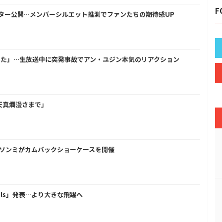
F
スター公開…メンバーシルエット推測でファンたちの期待感UP
した」…生放送中に突発事故でアン・ユジン本気のリアクション
ら天真爛漫さまで」
th us」ソンミがカムバックショーケースを開催
eels」発表…より大きな飛躍へ