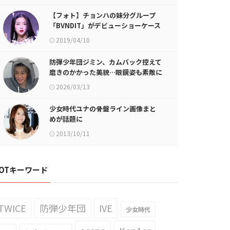
【フォト】チョンハの妹分グループ
「BVNDIT」がデビューショーケース
を開催
2019/04/10
防弾少年団ジミン、カムバック控えて
磨きのかかった美貌…眼鏡姿も素敵に
2026/03/13
少女時代ユナの骨盤ライン画像まと
めが話題に
2013/10/11
OTキーワード
TWICE
防弾少年団
IVE
少女時代