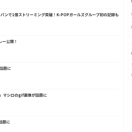
ジャパンで1億ストリーミング突破！K-POPガールズグループ初の記録も
ドレー公開！
が話題に
999」マシロのgif画像が話題に
が話題に