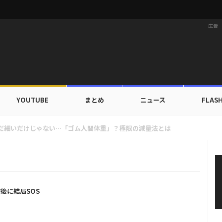
広告
YOUTUBE
まとめ
ニュース
FLAS
族にワールドツアーの旅行費用全額サポート！22カ国・64都市以上
後に結局SOS