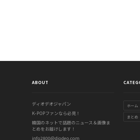
ABOUT
CATEG
ディオデオジャパン
ホーム
K-POPファンなら必見！
まとめ
韓国のネットで話題のニュース＆画像ま
とめをお届けします！
info2800@diodeo.com