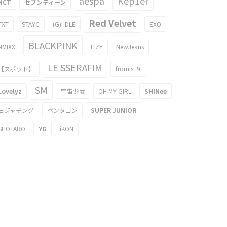
aespa
Kep1er
NCT
セブンティーン
Red Velvet
TXT
STAYC
(G)I-DLE
EXO
BLACKPINK
NMIXX
ITZY
NewJeans
LE SSERAFIM
【スポット】
fromis_9
SM
Lovelyz
宇宙少女
OH MY GIRL
SHINee
ヨジャチング
ペンタゴン
SUPER JUNIOR
SHOTARO
YG
iKON