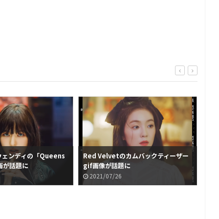
etウェンディの「Queens
Red Velvetのカムバックティーザー
MV
動画が話題に
gif画像が話題に
Ve
話
2021/07/26
2