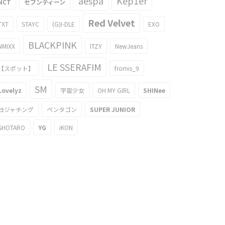
aespa
Kep1er
NCT
セブンティーン
Red Velvet
TXT
STAYC
(G)I-DLE
EXO
BLACKPINK
NMIXX
ITZY
NewJeans
LE SSERAFIM
【スポット】
fromis_9
SM
Lovelyz
宇宙少女
OH MY GIRL
SHINee
ヨジャチング
ペンタゴン
SUPER JUNIOR
SHOTARO
YG
iKON