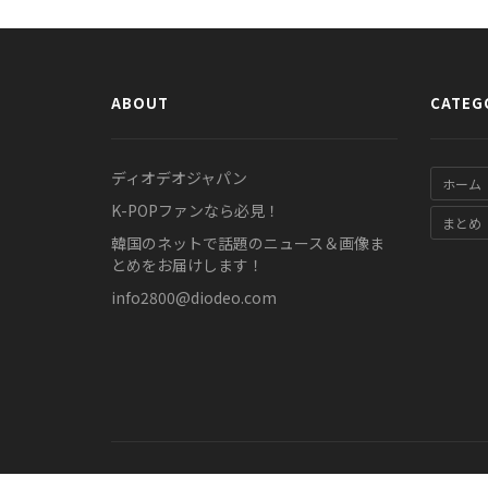
ABOUT
CATEG
ディオデオジャパン
ホーム
K-POPファンなら必見！
まとめ
韓国のネットで話題のニュース＆画像ま
とめをお届けします！
info2800@diodeo.com
© COPYRIGHT 2011-2026 www.diodeo.jp