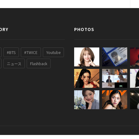
ORY
PHOTOS
#BTS
#TWICE
Youtube
ニュース
Flashback