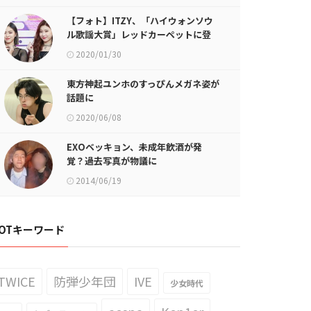
【フォト】ITZY、「ハイウォンソウ
ル歌謡大賞」レッドカーペットに登
場
2020/01/30
東方神起ユンホのすっぴんメガネ姿が
話題に
2020/06/08
EXOベッキョン、未成年飲酒が発
覚？過去写真が物議に
2014/06/19
OTキーワード
TWICE
防弾少年団
IVE
少女時代