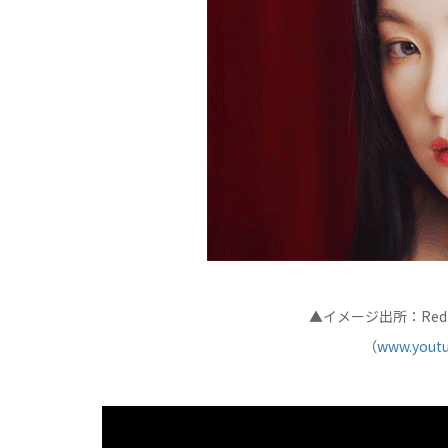
▲イメージ出所：Red V
（
www.youtu