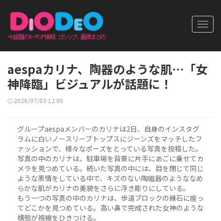
Toggl
navig
aespaカリナ、陶器のような肌…「女
神降臨」ビジュアルが話題に！
2026/07/03 12:00
グループaespaメンバーのカリナは2日、自身のインスタグ
ラムに白いノースリーブトップスにジーンズをマッチしたフ
ァッションで、様々なポーズをとっている写真を投稿した。
写真の中のカリナは、駐車場を背景に片手にあごに乗せてカ
メラを見つめている。続いた写真の中には、目を閉じて同じ
ような表情をしている中で、キズのない陶磁器のようななめ
らかな肌がカリナの美貌をさらに浮き彫りにしている。
もう一つの写真の中のカリナは、歩道ブロックの縁石に座っ
てどこかを見つめている。高い鼻で完成された女神のような
横態が視線をひきつける。