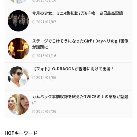
今月の少女、ミニ4集初動7万6千枚！自己最高記録
2021/07/07
ステージでこけそうになったGirl's Dayヘリのgif画像
が話題に
2015/01/16
【フォト】G-DRAGONが香港に向けて出国！
2014/08/06
カムバック事前収録を終えたTWICEミナの感想が話題
に
2020/06/26
HOTキーワード