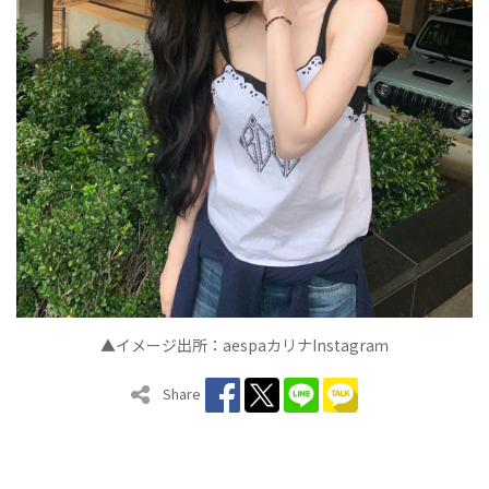
▲イメージ出所：aespaカリナInstagraｍ
Share