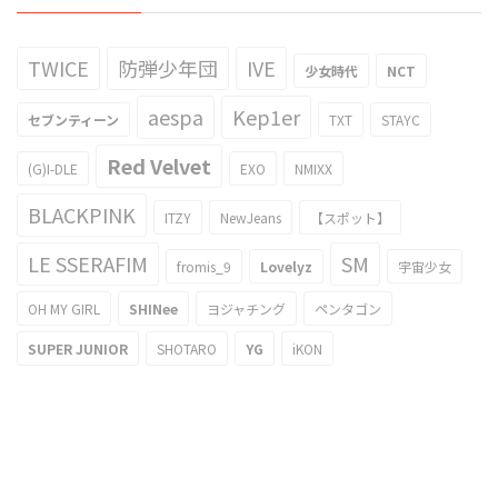
TWICE
防弾少年団
IVE
少女時代
NCT
aespa
Kep1er
セブンティーン
TXT
STAYC
Red Velvet
(G)I-DLE
EXO
NMIXX
BLACKPINK
ITZY
NewJeans
【スポット】
LE SSERAFIM
SM
fromis_9
Lovelyz
宇宙少女
OH MY GIRL
SHINee
ヨジャチング
ペンタゴン
SUPER JUNIOR
SHOTARO
YG
iKON