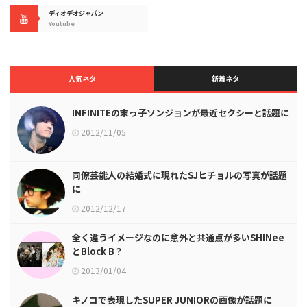
ディオデオジャパン
Youtube
人気ネタ
新着ネタ
INFINITEの末っ子ソンジョンが最近セクシーと話題に
2012/11/05
同僚芸能人の結婚式に現れたSJヒチョルの写真が話題
に
2012/12/17
全く違うイメージなのに意外と共通点が多いSHINee
とBlock B？
2013/01/04
キノコで表現したSUPER JUNIORの画像が話題に