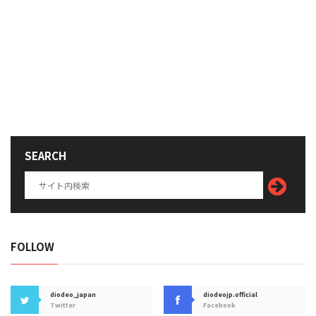
SEARCH
FOLLOW
diodeo_japan
diodeojp.official
Twitter
Facebook