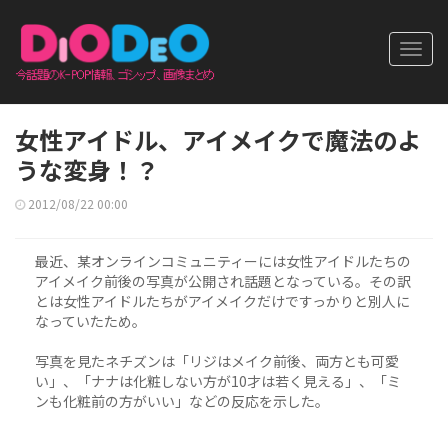
Toggl
navig
女性アイドル、アイメイクで魔法のよ
うな変身！？
2012/08/22 00:00
最近、某オンラインコミュニティーには女性アイドルたちの
アイメイク前後の写真が公開され話題となっている。その訳
とは女性アイドルたちがアイメイクだけですっかりと別人に
なっていたため。
写真を見たネチズンは「リジはメイク前後、両方とも可愛
い」、「ナナは化粧しない方が10才は若く見える」、「ミ
ンも化粧前の方がいい」などの反応を示した。