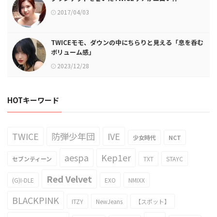
2017/04/03
TWICEモモ、ダウンの中にちらりと見える「息を呑む
ボリューム感」
2023/12/28
HOTキーワード
TWICE
防弾少年団
IVE
少女時代
NCT
aespa
Kep1er
セブンティーン
TXT
STAYC
Red Velvet
(G)I-DLE
EXO
NMIXX
BLACKPINK
ITZY
NewJeans
【スポット】