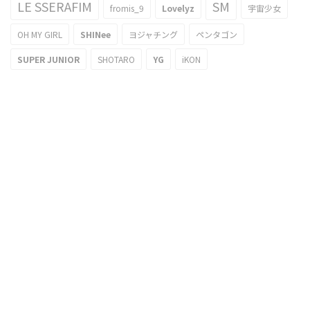
LE SSERAFIM
SM
fromis_9
Lovelyz
宇宙少女
OH MY GIRL
SHINee
ヨジャチング
ペンタゴン
SUPER JUNIOR
SHOTARO
YG
iKON