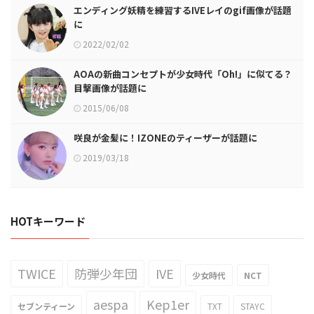
エンディング妖精を練習するIVEレイのgif画像が話題
に
2022/02/02
AOAの新曲コンセプトが少女時代「Oh!」に似てる？
目撃画像が話題に
2015/06/08
咲良が金髪に！IZONEのティーザーが話題に
2019/03/18
HOTキーワード
TWICE
防弾少年団
IVE
少女時代
NCT
aespa
Kep1er
セブンティーン
TXT
STAYC