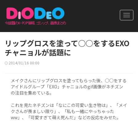
Toggl
navig
リップグロスを塗って○○をするEXO
チャニョルが話題に
2014/01/16 00:00
メイクさんにリップグロスを塗ってもらった後、○○をする
アイドルグループ「EXO」チャニョルのgif画像がネチズン
の注目を集めている。
これを見たネチズンは「なにこの可愛い生き物は」、「メイ
クさんが羨ましい限り」、「私も一緒にやっちゃった
ww」、「可愛すぎて萌え死んだ」などの反応をみせた。