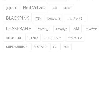
Red Velvet
(G)I-DLE
EXO
NMIXX
BLACKPINK
ITZY
NewJeans
【スポット】
LE SSERAFIM
SM
fromis_9
Lovelyz
宇宙少女
OH MY GIRL
SHINee
ヨジャチング
ペンタゴン
SUPER JUNIOR
SHOTARO
YG
iKON