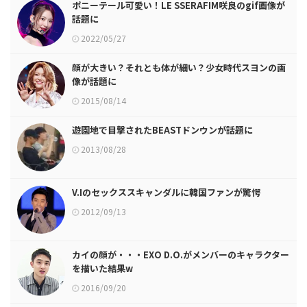
ポニーテール可愛い！LE SSERAFIM咲良のgif画像が
話題に
2022/05/27
顔が大きい？それとも体が細い？少女時代スヨンの画
像が話題に
2015/08/14
遊園地で目撃されたBEASTドンウンが話題に
2013/08/28
V.Iのセックススキャンダルに韓国ファンが驚愕
2012/09/13
カイの顔が・・・EXO D.O.がメンバーのキャラクター
を描いた結果w
2016/09/20