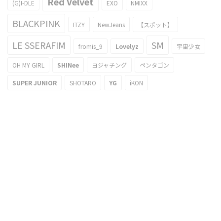
Red Velvet
(G)I-DLE
EXO
NMIXX
BLACKPINK
ITZY
NewJeans
【スポット】
LE SSERAFIM
SM
fromis_9
Lovelyz
宇宙少女
OH MY GIRL
SHINee
ヨジャチング
ペンタゴン
SUPER JUNIOR
SHOTARO
YG
iKON