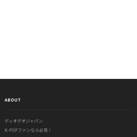
ABOUT
ディオデオジャパン
K-POPファンなら必見！