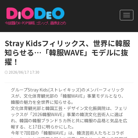
Toggl
navig
Stray Kidsフィリックス、世界に韓服
知らせる…「韓服WAVE」モデルに抜
擢！
2026/06/17 17:30
グループStray Kids(ストレイキッズ)のメンバーフィリック
スが、文化体育観光部の「韓服WAVE」事業モデルとなり、
韓服の魅力を全世界に知らせる。
文化体育観光部と韓国工芸・デザイン文化振興院は、フェリ
ックスが「2026韓服WAVE」事業の韓流文化芸術人に選ば
れ、韓国の韓服ブランド５カ所と共に韓服の品格と気品を広
報する、と17日に明らかにした。
今年で7回目の「韓服WAVE」は、韓流芸術人たちとコラボ