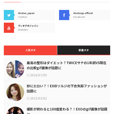
diodeo_japan
diodeojp.official
Twitter
Facebook
ディオデオジャパン
Youtube
人気ネタ
新着ネタ
最高の整形はダイエット？TWICEサナの1年前VS現在
の比較gif画像が話題に
2016/07/09
妙にエロい？！EXIDソルジの下衣失踪ファッションが
話題に
2015/03/02
撮影が終わると180度変わる？！EXOのgif画像が話題