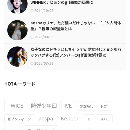
WINNERテヒョンのgif画像が話題に
2014/10/08
aespaカリナ、ただ細いだけじゃない…「ゴム人間体
重」？極限の減量法とは
2026/08/06
女子なのにドキッとしちゃう？w 少女時代テヨンをバ
ックハグするf(x)アンバーのgif画像が話題に
2015/03/29
HOTキーワード
TWICE
防弾少年団
IVE
少女時代
NCT
aespa
Kep1er
セブンティーン
TXT
STAYC