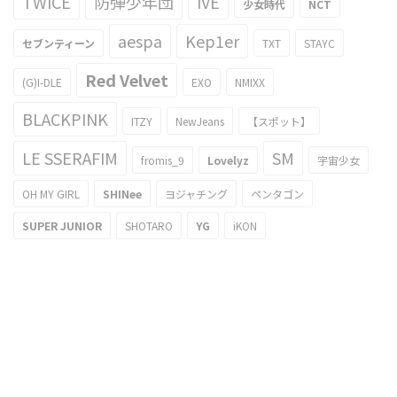
TWICE
防弾少年団
IVE
少女時代
NCT
aespa
Kep1er
セブンティーン
TXT
STAYC
Red Velvet
(G)I-DLE
EXO
NMIXX
BLACKPINK
ITZY
NewJeans
【スポット】
LE SSERAFIM
SM
fromis_9
Lovelyz
宇宙少女
OH MY GIRL
SHINee
ヨジャチング
ペンタゴン
SUPER JUNIOR
SHOTARO
YG
iKON