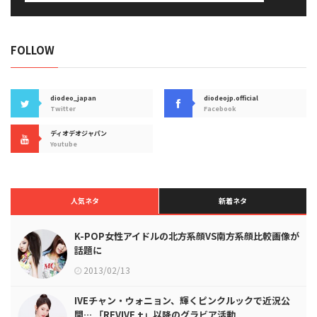
FOLLOW
diodeo_japan
diodeojp.official
Twitter
Facebook
ディオデオジャパン
Youtube
人気ネタ
新着ネタ
K-POP女性アイドルの北方系顔VS南方系顔比較画像が
話題に
2013/02/13
IVEチャン・ウォニョン、輝くピンクルックで近況公
開… 「REVIVE +」以降のグラビア活動