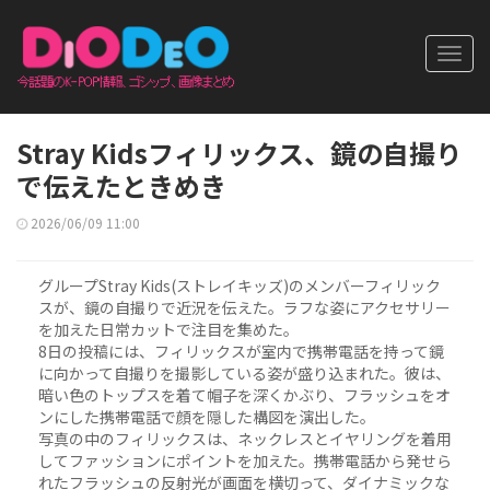
Toggl
navig
Stray Kidsフィリックス、鏡の自撮り
で伝えたときめき
2026/06/09 11:00
グループStray Kids(ストレイキッズ)のメンバーフィリック
スが、鏡の自撮りで近況を伝えた。ラフな姿にアクセサリー
を加えた日常カットで注目を集めた。
8日の投稿には、フィリックスが室内で携帯電話を持って鏡
に向かって自撮りを撮影している姿が盛り込まれた。彼は、
暗い色のトップスを着て帽子を深くかぶり、フラッシュをオ
ンにした携帯電話で顔を隠した構図を演出した。
写真の中のフィリックスは、ネックレスとイヤリングを着用
してファッションにポイントを加えた。携帯電話から発せら
れたフラッシュの反射光が画面を横切って、ダイナミックな