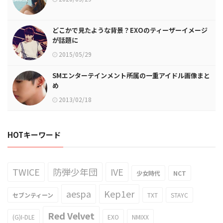
どこかで見たような背景？EXOのティーザーイメージ
が話題に
2015/05/29
SMエンターテインメント所属の一重アイドル画像まと
め
2013/02/18
HOTキーワード
TWICE
防弾少年団
IVE
少女時代
NCT
aespa
Kep1er
セブンティーン
TXT
STAYC
Red Velvet
(G)I-DLE
EXO
NMIXX