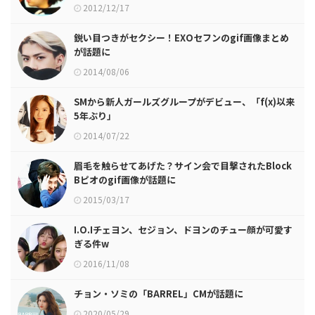
2012/12/17
鋭い目つきがセクシー！EXOセフンのgif画像まとめ
が話題に
2014/08/06
SMから新人ガールズグループがデビュー、「f(x)以来
5年ぶり」
2014/07/22
眉毛を触らせてあげた？サイン会で目撃されたBlock
Bピオのgif画像が話題に
2015/03/17
I.O.Iチェヨン、セジョン、ドヨンのチュー顔が可愛す
ぎる件w
2016/11/08
チョン・ソミの「BARREL」CMが話題に
2020/05/29