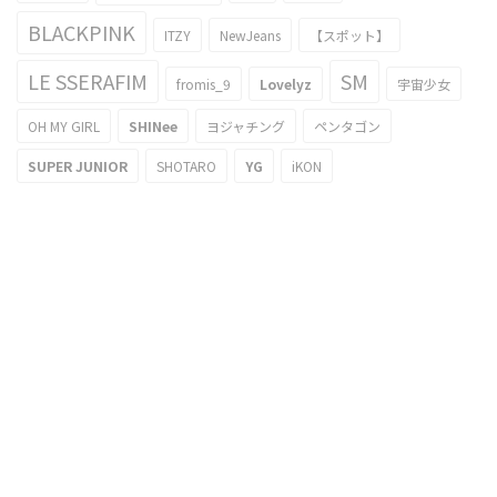
BLACKPINK
ITZY
NewJeans
【スポット】
LE SSERAFIM
SM
fromis_9
Lovelyz
宇宙少女
OH MY GIRL
SHINee
ヨジャチング
ペンタゴン
SUPER JUNIOR
SHOTARO
YG
iKON