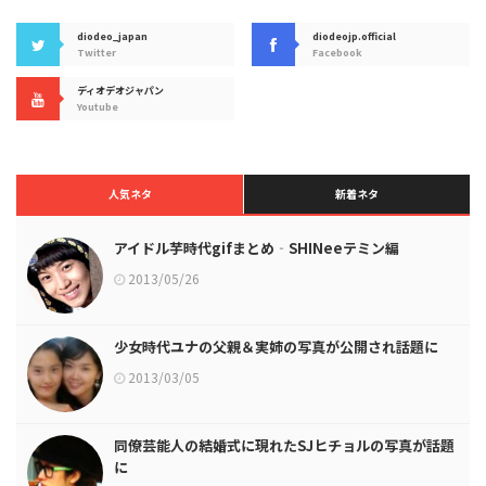
diodeo_japan
diodeojp.official
Twitter
Facebook
ディオデオジャパン
Youtube
人気ネタ
新着ネタ
アイドル芋時代gifまとめ‐SHINeeテミン編
2013/05/26
少女時代ユナの父親＆実姉の写真が公開され話題に
2013/03/05
同僚芸能人の結婚式に現れたSJヒチョルの写真が話題
に