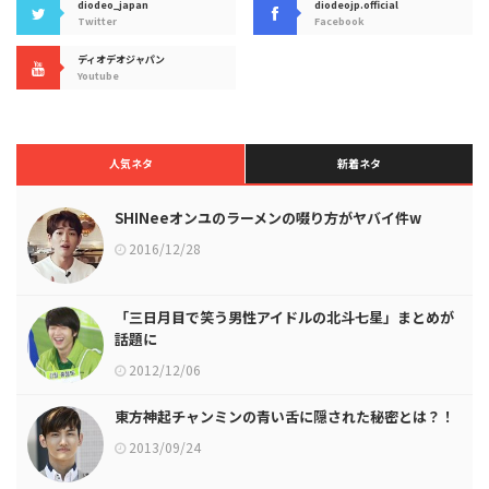
diodeo_japan
diodeojp.official
Twitter
Facebook
ディオデオジャパン
Youtube
人気ネタ
新着ネタ
SHINeeオンユのラーメンの啜り方がヤバイ件w
2016/12/28
「三日月目で笑う男性アイドルの北斗七星」まとめが
話題に
2012/12/06
東方神起チャンミンの青い舌に隠された秘密とは？！
2013/09/24