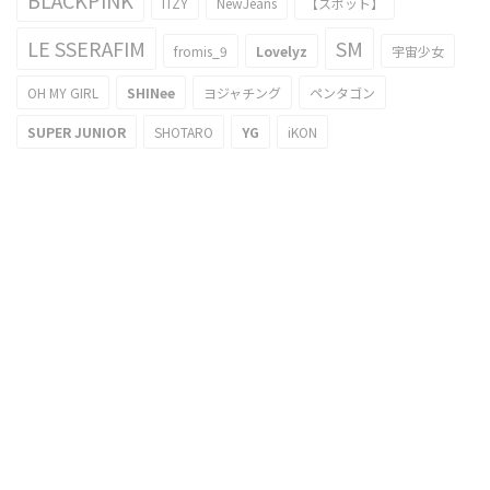
BLACKPINK
ITZY
NewJeans
【スポット】
LE SSERAFIM
SM
fromis_9
Lovelyz
宇宙少女
OH MY GIRL
SHINee
ヨジャチング
ペンタゴン
SUPER JUNIOR
SHOTARO
YG
iKON