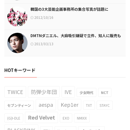
韓国の3大芸能企画事務所の集合写真が話題に
2012/10/16
DMTNダニエル、大麻吸引嫌疑で立件、知人に販売も
2013/03/13
HOTキーワード
TWICE
防弾少年団
IVE
少女時代
NCT
aespa
Kep1er
セブンティーン
TXT
STAYC
Red Velvet
(G)I-DLE
EXO
NMIXX