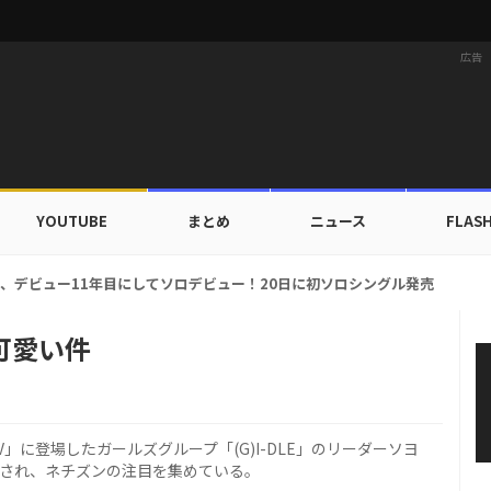
広告
YOUTUBE
まとめ
ニュース
FLAS
ルドカップ出入証を公開…証明写真でも完璧なビジュアル！
が可愛い件
に登場したガールズグループ「(G)I-DLE」のリーダーソヨ
載され、ネチズンの注目を集めている。