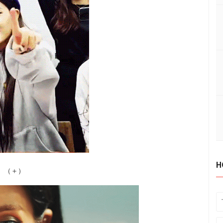
H
（＋）