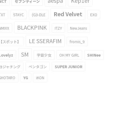
aespa
Kep1er
NCT
セブンティーン
Red Velvet
TXT
STAYC
(G)I-DLE
EXO
BLACKPINK
NMIXX
ITZY
NewJeans
LE SSERAFIM
【スポット】
fromis_9
SM
Lovelyz
宇宙少女
OH MY GIRL
SHINee
ヨジャチング
ペンタゴン
SUPER JUNIOR
SHOTARO
YG
iKON