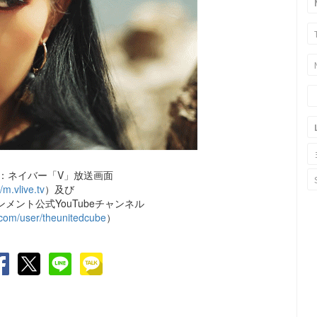
：ネイバー「V」放送画面
//m.vlive.tv
）及び
メント公式YouTubeチャンネル
com/user/theunitedcube
）