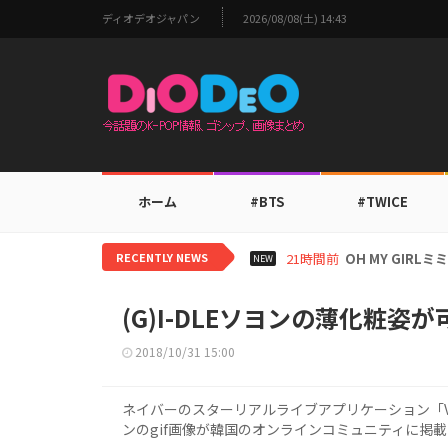
ディオデオジャパン
2026/08/08(土) 14:43
ホーム
#BTS
#TWICE
RECENTLY NEWS
23時間前
BTS V、ワー
NEW
(G)I-DLEソヨンの薄化粧姿
2018/10/31 15:00
ネイバーのスターリアルライブアプリケーション「V」
ンのgif画像が韓国のオンラインコミュニティに掲