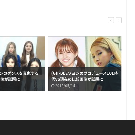
Eスジンのダンスを真似する
(G)I-DLEソヨンのプロデュース101時
【フ
画像が話題に
代VS現在の比較画像が話題に
コン
2018/05/14
2