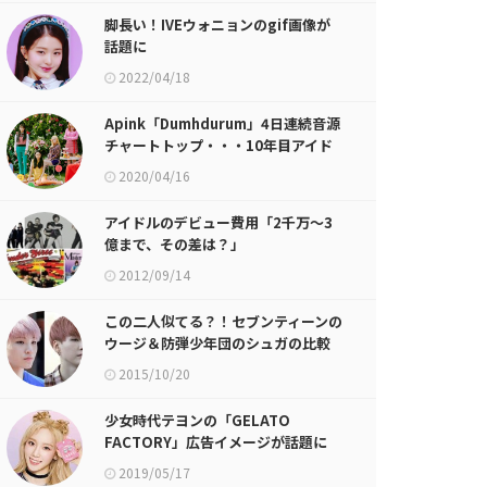
脚長い！IVEウォニョンのgif画像が
話題に
2022/04/18
Apink「Dumhdurum」4日連続音源
チャートトップ・・・10年目アイド
ルの底力
2020/04/16
アイドルのデビュー費用「2千万～3
億まで、その差は？」
2012/09/14
この二人似てる？！セブンティーンの
ウージ＆防弾少年団のシュガの比較
画像が話題に
2015/10/20
少女時代テヨンの「GELATO
FACTORY」広告イメージが話題に
2019/05/17