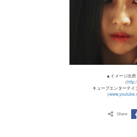
▲イメージ出所
（
http:
キューブエンターテイン
（
www.youtube.
Share