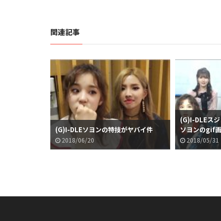
関連記事
(G)I-DL
(G)I-DLEソヨンの特技がヤバイ件
ソヨンのgif
2018/06/20
2018/05/31