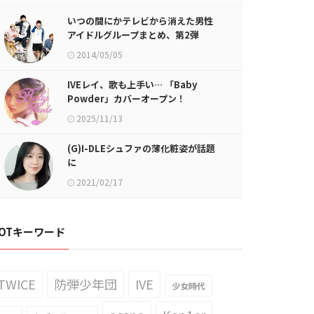
いつの間にかテレビから消えた男性
アイドルグループまとめ、第2弾
2014/05/05
IVEレイ、歌も上手い… 「Baby
Powder」カバーオープン！
2025/11/13
(G)I-DLEシュファの薄化粧姿が話題
に
2021/02/17
OTキーワード
TWICE
防弾少年団
IVE
少女時代