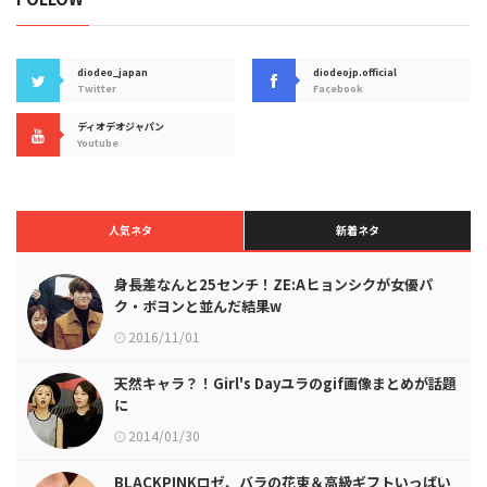
diodeo_japan
diodeojp.official
Twitter
Facebook
ディオデオジャパン
Youtube
人気ネタ
新着ネタ
身長差なんと25センチ！ZE:Aヒョンシクが女優パ
ク・ボヨンと並んだ結果w
2016/11/01
天然キャラ？！Girl's Dayユラのgif画像まとめが話題
に
2014/01/30
BLACKPINKロゼ、バラの花束＆高級ギフトいっぱい