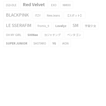
Red Velvet
(G)I-DLE
EXO
NMIXX
BLACKPINK
ITZY
NewJeans
【スポット】
LE SSERAFIM
SM
fromis_9
Lovelyz
宇宙少女
OH MY GIRL
SHINee
ヨジャチング
ペンタゴン
SUPER JUNIOR
SHOTARO
YG
iKON