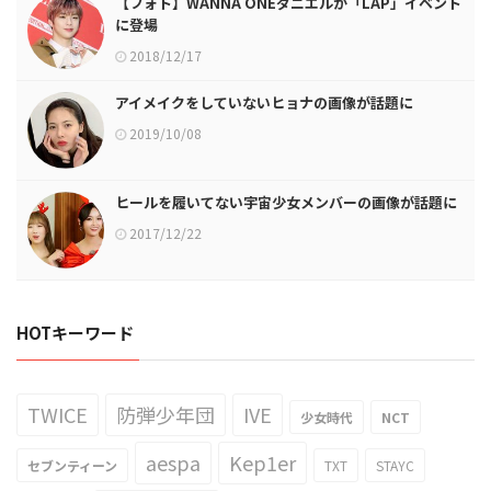
【フォト】WANNA ONEダニエルが「LAP」イベント
に登場
2018/12/17
アイメイクをしていないヒョナの画像が話題に
2019/10/08
ヒールを履いてない宇宙少女メンバーの画像が話題に
2017/12/22
HOTキーワード
TWICE
防弾少年団
IVE
少女時代
NCT
aespa
Kep1er
セブンティーン
TXT
STAYC