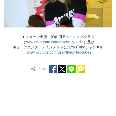
▲イメージ出所：(G)I-DLEのインスタグラム
（
www.instagram.com/official_g_i_dle
）及び
キューブエンターテインメント公式YouTubeチャンネル
（
www.youtube.com/user/theunitedcube
）
Share