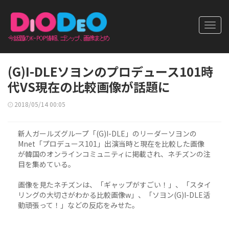
Toggl
navig
(G)I-DLEソヨンのプロデュース101時
代VS現在の比較画像が話題に
2018/05/14 00:05
新人ガールズグループ「(G)I-DLE」のリーダーソヨンの
Mnet「プロデュース101」出演当時と現在を比較した画像
が韓国のオンラインコミュニティに掲載され、ネチズンの注
目を集めている。
画像を見たネチズンは、「ギャップがすごい！」、「スタイ
リングの大切さがわかる比較画像w」、「ソヨン(G)I-DLE活
動頑張って！」などの反応をみせた。