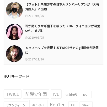
【フォト】未来少年の日本人メンバーリアンが「大韓
外国人」に出勤
2021/04/26
耳が動くウサギ帽子を被ったIZONEウォニョンが可愛
い件、第2弾
2019/08/05
ヒップホップを表現するTWICEサナのgif画像が話題
に
2017/11/30
HOTキーワード
TWICE
防弾少年団
IVE
少女時代
NCT
aespa
Kep1er
セブンティーン
TXT
STAYC