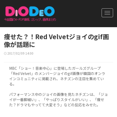
Toggl
navig
痩せた？！Red Velvetジョイのgif画
像が話題に
2017/02/09 14:00
MBC「ショー！音楽中心」に登場したガールズグループ
「Red Velvet」のメンバージョイのgif画像が韓国のオンラ
インコミュニティに掲載され、ネチズンの注目を集めてい
る。
パフォーマンス中のジョイの画像を見たネチズンは、「ジョ
イが一番脚細い」、「やっぱりスタイルがいい」、「痩せ
た？ドラマもやってて大変そう」などの反応をみせた。