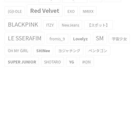
Red Velvet
(G)I-DLE
EXO
NMIXX
BLACKPINK
ITZY
NewJeans
【スポット】
LE SSERAFIM
SM
fromis_9
Lovelyz
宇宙少女
OH MY GIRL
SHINee
ヨジャチング
ペンタゴン
SUPER JUNIOR
SHOTARO
YG
iKON