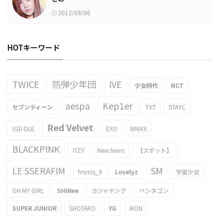
2012/09/06
HOTキーワード
TWICE
防弾少年団
IVE
少女時代
NCT
aespa
Kep1er
セブンティーン
TXT
STAYC
Red Velvet
(G)I-DLE
EXO
NMIXX
BLACKPINK
ITZY
NewJeans
【スポット】
LE SSERAFIM
SM
fromis_9
Lovelyz
宇宙少女
OH MY GIRL
SHINee
ヨジャチング
ペンタゴン
SUPER JUNIOR
SHOTARO
YG
iKON