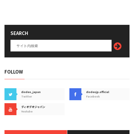
SEARCH
FOLLOW
diodeo_japan
diodeojp.official
Twitter
Facebook
ディオデオジャパン
Youtube