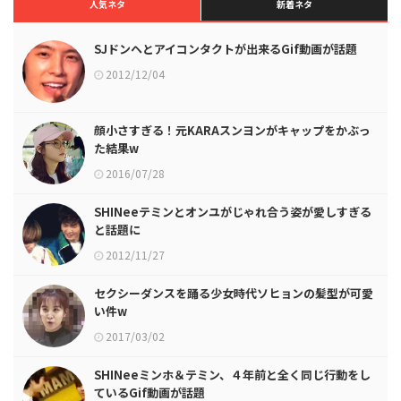
人気ネタ
新着ネタ
SJドンヘとアイコンタクトが出来るGif動画が話題
2012/12/04
顔小さすぎる！元KARAスンヨンがキャップをかぶっ
た結果w
2016/07/28
SHINeeテミンとオンユがじゃれ合う姿が愛しすぎる
と話題に
2012/11/27
セクシーダンスを踊る少女時代ソヒョンの髪型が可愛
い件w
2017/03/02
SHINeeミンホ＆テミン、４年前と全く同じ行動をし
ているGif動画が話題