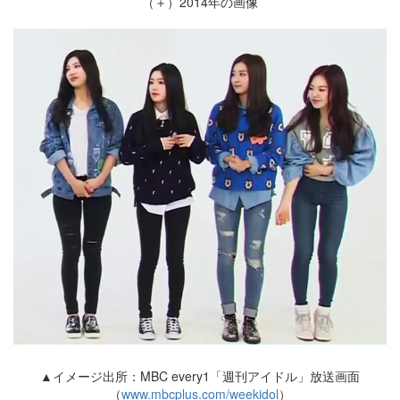
（＋）2014年の画像
▲イメージ出所：MBC every1「週刊アイドル」放送画面
（
www.mbcplus.com/weekidol
）