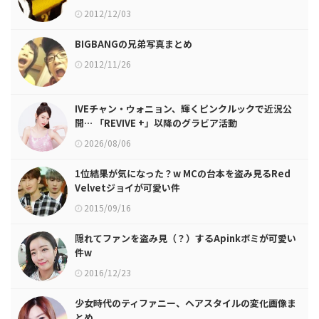
2012/12/03
BIGBANGの兄弟写真まとめ
2012/11/26
IVEチャン・ウォニョン、輝くピンクルックで近況公
開… 「REVIVE +」以降のグラビア活動
2026/08/06
1位結果が気になった？w MCの台本を盗み見るRed
Velvetジョイが可愛い件
2015/09/16
隠れてファンを盗み見（？）するApinkボミが可愛い
件w
2016/12/23
少女時代のティファニー、ヘアスタイルの変化画像ま
とめ