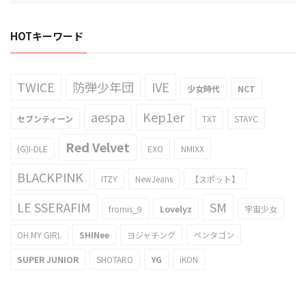
HOTキーワード
TWICE
防弾少年団
IVE
少女時代
NCT
aespa
Kep1er
セブンティーン
TXT
STAYC
Red Velvet
(G)I-DLE
EXO
NMIXX
BLACKPINK
ITZY
NewJeans
【スポット】
LE SSERAFIM
SM
fromis_9
Lovelyz
宇宙少女
OH MY GIRL
SHINee
ヨジャチング
ペンタゴン
SUPER JUNIOR
SHOTARO
YG
iKON