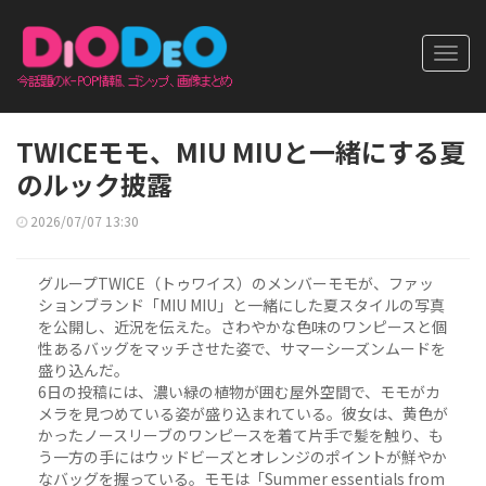
Toggl
navig
TWICEモモ、MIU MIUと一緒にする夏
のルック披露
2026/07/07 13:30
グループTWICE（トゥワイス）のメンバーモモが、ファッ
ションブランド「MIU MIU」と一緒にした夏スタイルの写真
を公開し、近況を伝えた。さわやかな色味のワンピースと個
性あるバッグをマッチさせた姿で、サマーシーズンムードを
盛り込んだ。
6日の投稿には、濃い緑の植物が囲む屋外空間で、モモがカ
メラを見つめている姿が盛り込まれている。彼女は、黄色が
かったノースリーブのワンピースを着て片手で髪を触り、も
う一方の手にはウッドビーズとオレンジのポイントが鮮やか
なバッグを握っている。モモは「Summer essentials from