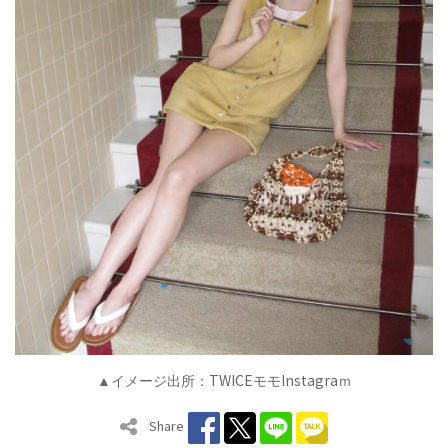
TWICE
Instagra
▲イメージ出所：
モモ
ｍ
Share