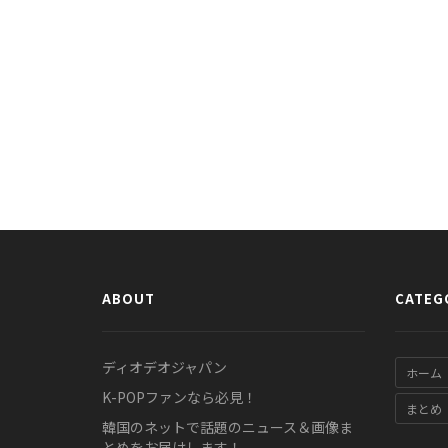
ABOUT
CATEG
ディオデオジャパン
ホーム
K-POPファンなら必見！
まとめ
韓国のネットで話題のニュース＆画像ま
とめをお届けします！