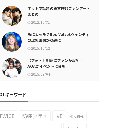
ネットで話題の東方神起ファンアート
まとめ
2012/10/31
急に太った？Red Velvetウェンディ
の比較画像が話題に
2015/10/12
【フォト】明洞にファンが殺到！
AOAがイベントに登場
2015/09/04
OTキーワード
TWICE
防弾少年団
IVE
少女時代