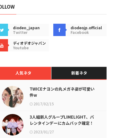
OLLOW
diodeo_japan
diodeojp.official
Twitter
Facebook
ディオデオジャパン
Youtube
人気ネタ
新着ネタ
TWICEナヨンの丸メガネ姿が可愛い
件w
2017/02/15
3人組新人グループLIMELIGHT、バ
レンタインデーにカムバック確定！
2023/01/27