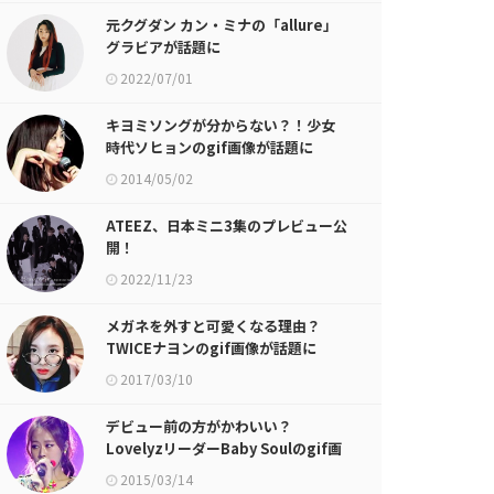
元クグダン カン・ミナの「allure」
グラビアが話題に
2022/07/01
キヨミソングが分からない？！少女
時代ソヒョンのgif画像が話題に
2014/05/02
ATEEZ、日本ミニ3集のプレビュー公
開！
2022/11/23
メガネを外すと可愛くなる理由？
TWICEナヨンのgif画像が話題に
2017/03/10
デビュー前の方がかわいい？
LovelyzリーダーBaby Soulのgif画
像が話題に
2015/03/14