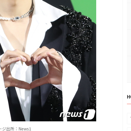
H
ジ出所：News1