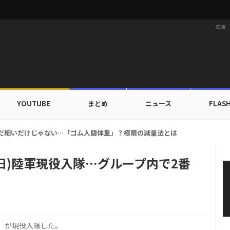
広告
YOUTUBE
まとめ
ニュース
FLAS
家族にワールドツアーの旅行費用全額サポート！22カ国・64都市以上
(4日)陸軍現役入隊…グループ内で2番
ク）が現役入隊した。