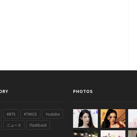
ORY
PHOTOS
#BTS
#TWICE
Youtube
ニュース
Flashback