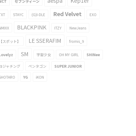
aespa
Kep1er
NCT
セブンティーン
Red Velvet
TXT
STAYC
(G)I-DLE
EXO
BLACKPINK
NMIXX
ITZY
NewJeans
LE SSERAFIM
【スポット】
fromis_9
SM
Lovelyz
宇宙少女
OH MY GIRL
SHINee
ヨジャチング
ペンタゴン
SUPER JUNIOR
SHOTARO
YG
iKON