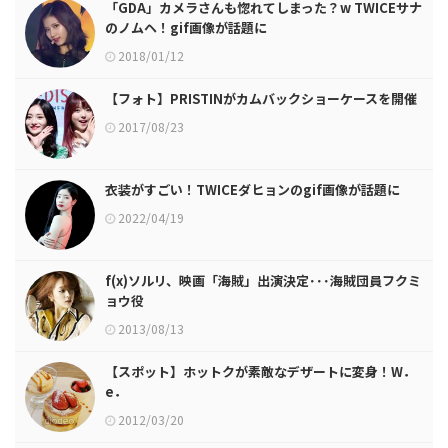
「GDA」カメラさんも惚れてしまった？w TWICEサナ
のノムヘ！gif画像が話題に
2018/01/12
【フォト】PRISTINがカムバックショーケースを開催
2017/08/23
衣装がすごい！TWICEダヒョンのgif画像が話題に
2022/04/19
f(x)ソルリ、映画「海賊」出演決定･･･海賊団員フクミ
ョウ役
2013/08/13
【スポット】ホットクが素敵なデザートに変身！W．
e．
2012/03/20