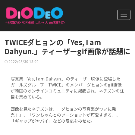
Toggl
navig
TWICEダヒョンの「Yes, I am
Dahyun.」ティーザーgif画像が話題に
2022/03/30 15:00
写真集「Yes, I am Dahyun.」のティーザー映像に登場した
ガールズグループ「TWICE」のメンバーダヒョンのgif画像
が韓国のオンラインコミュニティに掲載され、ネチズンの注
目を集めている。
画像を見たネチズンは、「ダヒョンの写真集がついに発
売！」、「ワンちゃんとのツーショットが可愛すぎる」、
「ギャップがヤバイ」などの反応をみせた。