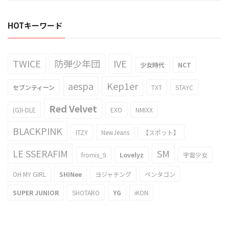
HOTキーワード
TWICE
防弾少年団
IVE
少女時代
NCT
aespa
Kep1er
セブンティーン
TXT
STAYC
Red Velvet
(G)I-DLE
EXO
NMIXX
BLACKPINK
ITZY
NewJeans
【スポット】
LE SSERAFIM
SM
fromis_9
Lovelyz
宇宙少女
OH MY GIRL
SHINee
ヨジャチング
ペンタゴン
SUPER JUNIOR
SHOTARO
YG
iKON