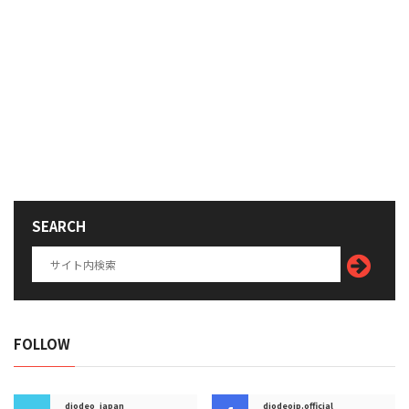
SEARCH
FOLLOW
diodeo_japan
diodeojp.official