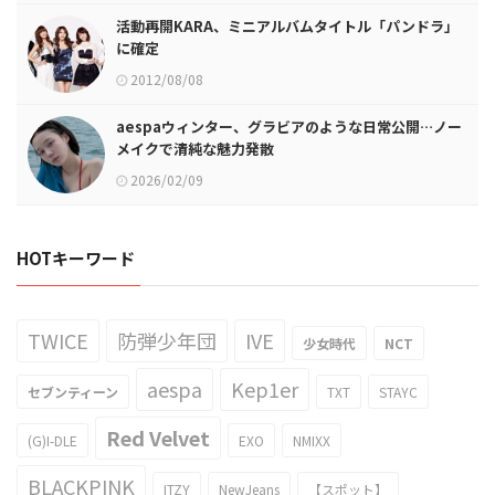
活動再開KARA、ミニアルバムタイトル「パンドラ」
に確定
2012/08/08
aespaウィンター、グラビアのような日常公開…ノー
メイクで清純な魅力発散
2026/02/09
HOTキーワード
TWICE
防弾少年団
IVE
少女時代
NCT
aespa
Kep1er
セブンティーン
TXT
STAYC
Red Velvet
(G)I-DLE
EXO
NMIXX
BLACKPINK
ITZY
NewJeans
【スポット】