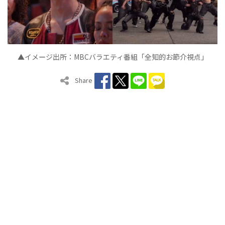
▲イメ
ジ出所：
MBC
バラエティ番組「全知的お節介視点」
ー
Share