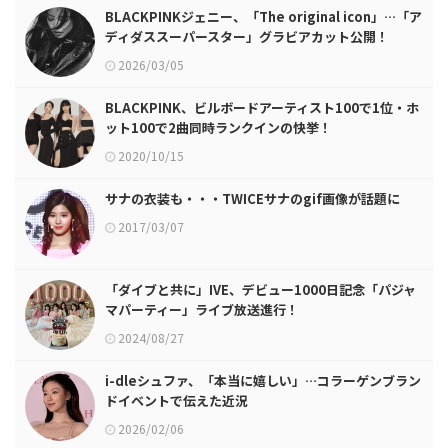
BLACKPINKジェニー、「The original icon」…「ア
ディダススーパースター」グラビアカット公開！
2026/03/05
BLACKPINK、ビルボードアーティスト100で1位・ホ
ット100で2曲同時ランクインの快挙！
2020/10/15
サナの衣装も・・・TWICEサナのgif画像が話題に
2017/03/07
「ダイブと共に」IVE、デビュー1000日記念「パジャ
マパーティー」ライブ放送進行！
2024/08/27
i-dleシュファ、「本当に嬉しい」…コラーゲンブラン
ドイベントで伝えた近況
2026/02/06