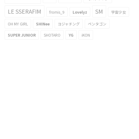
LE SSERAFIM
SM
fromis_9
Lovelyz
宇宙少女
OH MY GIRL
SHINee
ヨジャチング
ペンタゴン
SUPER JUNIOR
SHOTARO
YG
iKON