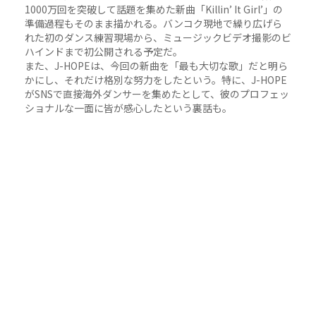
1000万回を突破して話題を集めた新曲「Killin’ It Girl’」の
準備過程もそのまま描かれる。バンコク現地で繰り広げら
れた初のダンス練習現場から、ミュージックビデオ撮影のビ
ハインドまで初公開される予定だ。
また、J-HOPEは、今回の新曲を「最も大切な歌」だと明ら
かにし、それだけ格別な努力をしたという。特に、J-HOPE
がSNSで直接海外ダンサーを集めたとして、彼のプロフェッ
ショナルな一面に皆が感心したという裏話も。