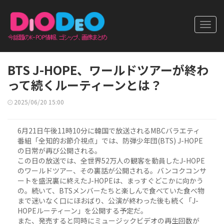
Toggl
navig
BTS J-HOPE、ワールドツアーが終わ
って続くルーティーンとは？
2025/06/20 15:00
6月21日午後11時10分に韓国で放送されるMBCバラエティ
番組「全知的お節介視点」では、防弾少年団(BTS) J-HOPE
の日常が再び公開される。
この日の放送では、全世界52万人の観客を動員したJ-HOPE
のワールドツアー、その裏話が公開される。バンコクコンサ
ートを盛況裏に終えたJ-HOPEは、まっすぐどこかに向かう
の。続いて、BTSメンバーたちと楽しんで食べていた食べ物
まで迷いなく口にほおばり、公演が終わった後も続く「J-
HOPEルーティーン」を公開する予定だ。
また、発売すると同時にミュージックビデオの再生回数が