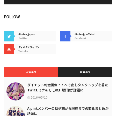
FOLLOW
diodeo_japan
diodeojp.official
Twitter
Facebook
ディオデオジャパン
Youtube
人気ネタ
新着ネタ
ダイエット刺激画像？！へそ出しタンクトップを着た
TWICEミナ＆モモのgif画像が話題に
2016/05/10
A pinkメンバーの幼少期から現在までの変化まとめが
話題に