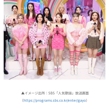
▲イメージ出所：SBS「人気歌謡」放送画面
（
https://programs.sbs.co.kr/enter/gayo
）