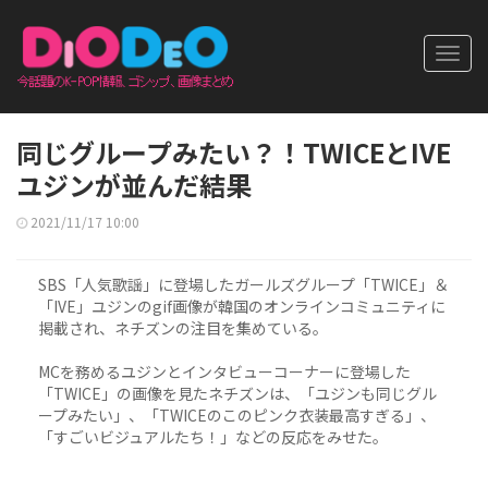
Toggl
navig
同じグループみたい？！TWICEとIVE
ユジンが並んだ結果
2021/11/17 10:00
SBS「人気歌謡」に登場したガールズグループ「TWICE」＆
「IVE」ユジンのgif画像が韓国のオンラインコミュニティに
掲載され、ネチズンの注目を集めている。
MCを務めるユジンとインタビューコーナーに登場した
「TWICE」の画像を見たネチズンは、「ユジンも同じグル
ープみたい」、「TWICEのこのピンク衣装最高すぎる」、
「すごいビジュアルたち！」などの反応をみせた。