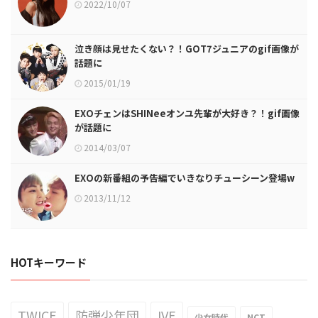
2022/10/07
泣き顔は見せたくない？！GOT7ジュニアのgif画像が
話題に
2015/01/19
EXOチェンはSHINeeオンユ先輩が大好き？！gif画像
が話題に
2014/03/07
EXOの新番組の予告編でいきなりチューシーン登場w
2013/11/12
HOTキーワード
TWICE
防弾少年団
IVE
少女時代
NCT