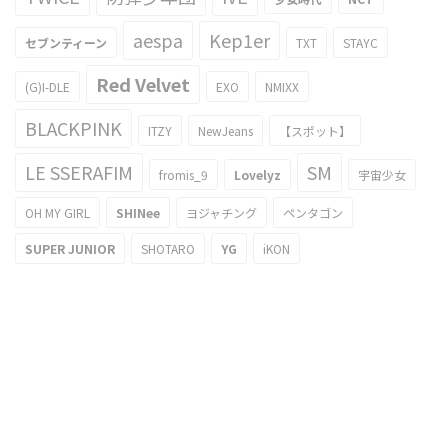
aespa
Kep1er
セブンティーン
TXT
STAYC
Red Velvet
(G)I-DLE
EXO
NMIXX
BLACKPINK
ITZY
NewJeans
【スポット】
LE SSERAFIM
SM
fromis_9
Lovelyz
宇宙少女
OH MY GIRL
SHINee
ヨジャチング
ペンタゴン
SUPER JUNIOR
SHOTARO
YG
iKON