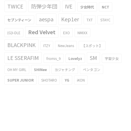
TWICE
防弾少年団
IVE
少女時代
NCT
aespa
Kep1er
セブンティーン
TXT
STAYC
Red Velvet
(G)I-DLE
EXO
NMIXX
BLACKPINK
ITZY
NewJeans
【スポット】
LE SSERAFIM
SM
fromis_9
Lovelyz
宇宙少女
OH MY GIRL
SHINee
ヨジャチング
ペンタゴン
SUPER JUNIOR
SHOTARO
YG
iKON