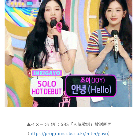
▲イメージ出所：SBS「人気歌謡」放送画面
（
https://programs.sbs.co.kr/enter/gayo
）