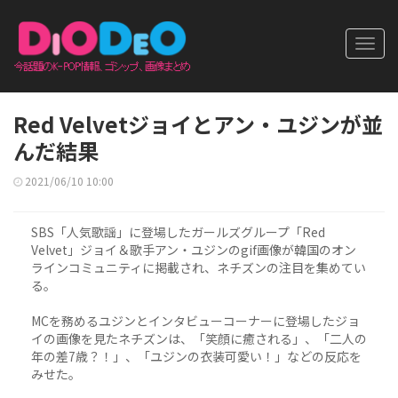
Toggl
navig
Red Velvetジョイとアン・ユジンが並
んだ結果
2021/06/10 10:00
SBS「人気歌謡」に登場したガールズグループ「Red
Velvet」ジョイ＆歌手アン・ユジンのgif画像が韓国のオン
ラインコミュニティに掲載され、ネチズンの注目を集めてい
る。
MCを務めるユジンとインタビューコーナーに登場したジョ
イの画像を見たネチズンは、「笑顔に癒される」、「二人の
年の差7歳？！」、「ユジンの衣装可愛い！」などの反応を
みせた。