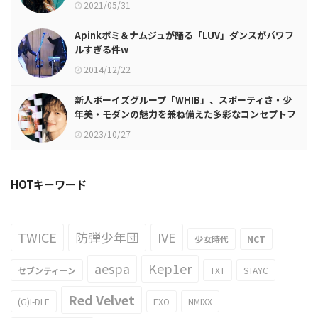
2021/05/31
Apinkボミ＆ナムジュが踊る「LUV」ダンスがパワフ
ルすぎる件w
2014/12/22
新人ボーイズグループ「WHIB」、スポーティさ・少
年美・モダンの魅力を兼ね備えた多彩なコンセプトフ
ォト公開！
2023/10/27
HOTキーワード
TWICE
防弾少年団
IVE
少女時代
NCT
aespa
Kep1er
セブンティーン
TXT
STAYC
Red Velvet
(G)I-DLE
EXO
NMIXX