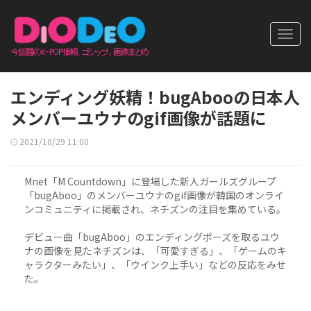
Toggl
navig
エンディング妖精！bugAbooの日本人
メンバーユウナのgif画像が話題に
2021/10/29 11:00
Mnet「M Countdown」に登場した新人ガールズグループ
「bugAboo」のメンバーユウナのgif画像が韓国のオンライ
ンコミュニティに掲載され、ネチズンの注目を集めている。
デビュー曲「bugAboo」のエンディングポーズを取るユウ
ナの画像を見たネチズンは、「可愛すぎる」、「ゲームのキ
ャラクターみたい」、「ウインク上手い」などの反応をみせ
た。