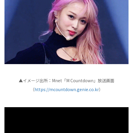
▲イメージ出所：Mnet「M Countdown」放送画面
（
https://mcountdown.genie.co.kr
）