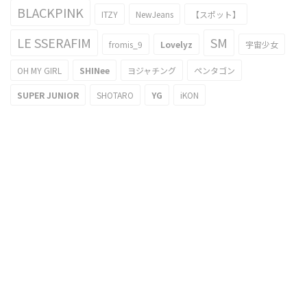
BLACKPINK
ITZY
NewJeans
【スポット】
LE SSERAFIM
SM
fromis_9
Lovelyz
宇宙少女
OH MY GIRL
SHINee
ヨジャチング
ペンタゴン
SUPER JUNIOR
SHOTARO
YG
iKON