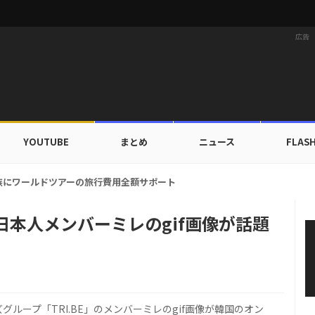
広告
YOUTUBE
まとめ
ニュース
FLAS
家族にワールドツアーの旅行費用全額サポート！22カ国・64都市以上
の日本人メンバーミレのgif画像が話題
ループ「TRI.BE」のメンバーミレのgif画像が韓国のオン