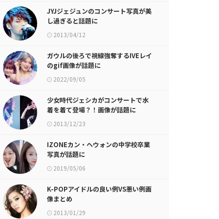
JYJジェジュンのコンサート写真が美
し過ぎると話題に
2013/04/12
ガウルの後ろで視線強奪するIVEレイ
のgif画像が話題に
2022/09/05
少女時代ジェシカがコンサートで水
着を着て登場？！画像が話題に
2013/12/23
IZONEカン・ヘウォンの中学校卒業
写真が話題に
2019/05/06
K-POPアイドルの良い例VS悪い例画
像まとめ
2013/01/29