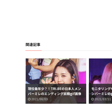
関連記事
I.BEの日本
現役最年少？！TRI.BEの日本人メン
モニタリング中
い件
バーミレのエンディング妖精gif画像
ンバーミレのg
が話題に
2021/06/03
2021/03/11