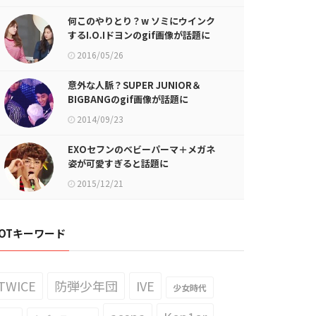
何このやりとり？w ソミにウインク
するI.O.Iドヨンのgif画像が話題に
2016/05/26
意外な人脈？SUPER JUNIOR＆
BIGBANGのgif画像が話題に
2014/09/23
EXOセフンのベビーパーマ＋メガネ
姿が可愛すぎると話題に
2015/12/21
OTキーワード
TWICE
防弾少年団
IVE
少女時代