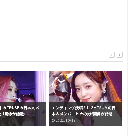
のTRI.BEの日本人メ
エンディング妖精！LIGHTSUMの日
エン
if画像が話題に
本人メンバーヒナのgif画像が話題
日本
に、第2弾
に、
2021/10/18
2