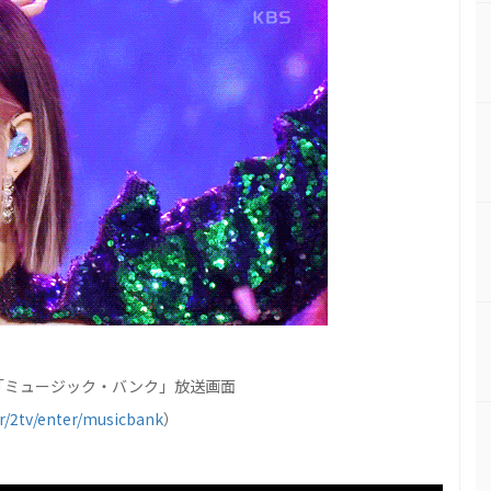
2「ミュージック・バンク」放送画面
r/2tv/enter/musicbank
）