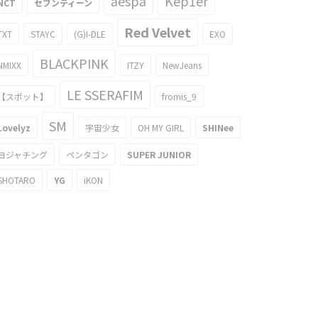
aespa
Kep1er
NCT
セブンティーン
Red Velvet
TXT
STAYC
(G)I-DLE
EXO
BLACKPINK
NMIXX
ITZY
NewJeans
LE SSERAFIM
【スポット】
fromis_9
SM
Lovelyz
宇宙少女
OH MY GIRL
SHINee
ヨジャチング
ペンタゴン
SUPER JUNIOR
SHOTARO
YG
iKON