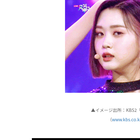
▲イメージ出所：KBS
（
www.kbs.co.k