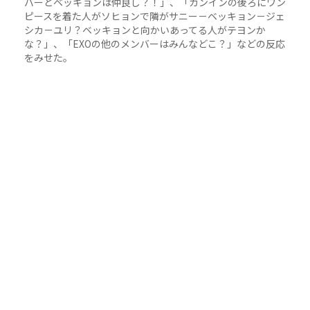
バーとベッキョンは仲良し？！」、「カンインの後ろにワン
ピースを着た人がソヒョンで隣がサニー－ベッキョン－ジェ
シカ－ユリ？ベッキョンと向かいあってる人がテヨンか
な？」、「EXOの他のメンバーはみんなどこ？」などの反応
をみせた。