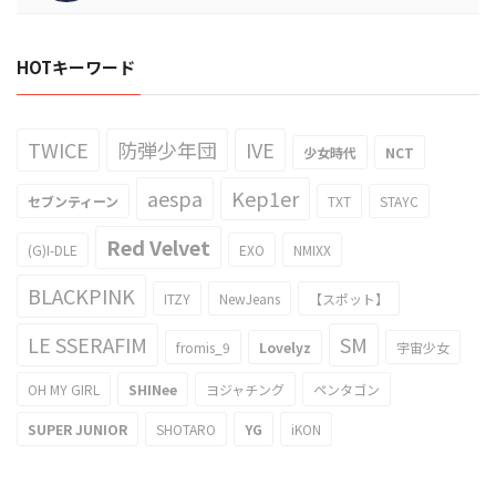
HOTキーワード
TWICE
防弾少年団
IVE
少女時代
NCT
aespa
Kep1er
セブンティーン
TXT
STAYC
Red Velvet
(G)I-DLE
EXO
NMIXX
BLACKPINK
ITZY
NewJeans
【スポット】
LE SSERAFIM
SM
fromis_9
Lovelyz
宇宙少女
OH MY GIRL
SHINee
ヨジャチング
ペンタゴン
SUPER JUNIOR
SHOTARO
YG
iKON