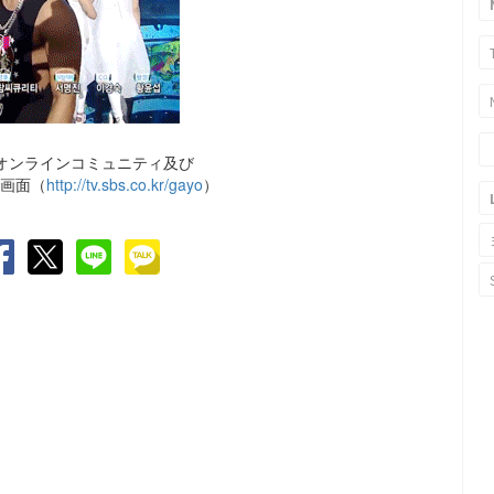
オンラインコミュニティ及び
送画面（
http://tv.sbs.co.kr/gayo
）