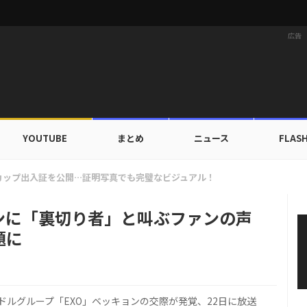
広告
YOUTUBE
まとめ
ニュース
FLAS
ォニョン、顔より大きい花束の中…「どれが花でしょう？」
ンに「裏切り者」と叫ぶファンの声
題に
ドルグループ「EXO」ベッキョンの交際が発覚、22日に放送