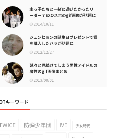
末っ子たちと一緒に遊びたかったリ
ーダー？EXOスホのgif画像が話題に
2014/10/11
ジュンヒョンの誕生日プレゼントで猫
を購入したハラが話題に
2012/12/27
延々と見続けてしまう男性アイドルの
魔性のgif画像まとめ
2013/08/01
OTキーワード
TWICE
防弾少年団
IVE
少女時代