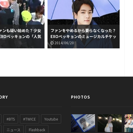
ァンも疑い始めた？少女
ファンをやめるから要らなくなった？
少女
EXOベッキョンの「人気
EXOベッキョンのミュージカルチケッ
交
話題に
トの転売が続出
2014/06/20
2
ORY
PHOTOS
#BTS
#TWICE
Youtube
ニュース
Flashback