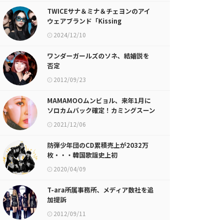
TWICEサナ＆ミナ＆チェヨンのアイ
ウェアブランド「Kissing
Heart」、10日から事前予約開始
2024/12/10
ワンダーガールズのソネ、結婚説を
否定
2012/09/23
MAMAMOOムンビョル、来年1月に
ソロカムバック確定！カミングスーン
ポスター公開
2021/12/06
防弾少年団のCD累積売上が2032万
枚・・・韓国歌謡史上初
2020/04/09
T-ara所属事務所、メディア数社を追
加提訴
2012/09/11