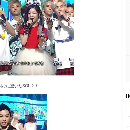
叫びに驚いたSOL？！
H