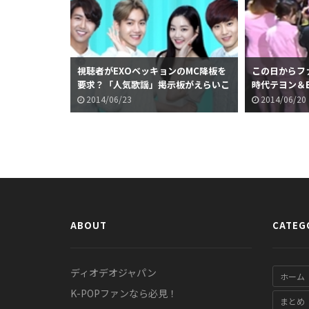
視聴者がEXOベッキョンのMC降板を
この日からフ
要求？「人気歌謡」掲示板がえらいこ
時代テヨン＆
とになっている件
歌謡」映像が
2014/06/23
2014/06/20
ABOUT
CATEG
ディオデオジャパン
ホーム
K-POPファンなら必見！
まとめ