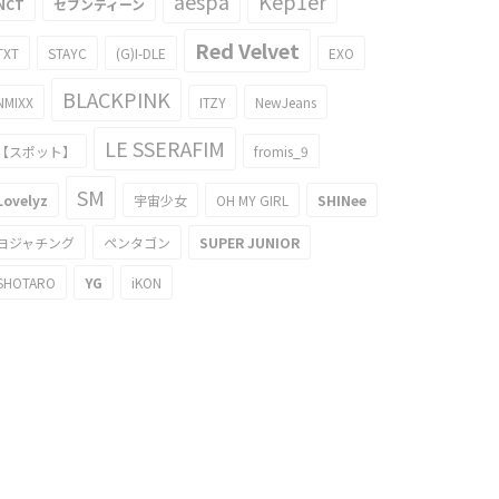
aespa
Kep1er
NCT
セブンティーン
Red Velvet
TXT
STAYC
(G)I-DLE
EXO
BLACKPINK
NMIXX
ITZY
NewJeans
LE SSERAFIM
【スポット】
fromis_9
SM
Lovelyz
宇宙少女
OH MY GIRL
SHINee
ヨジャチング
ペンタゴン
SUPER JUNIOR
SHOTARO
YG
iKON