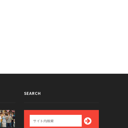
時代テヨン、EXOベッキョンとの
前から妙な雰囲気が漂っていた？！少
際報道についてファンに謝罪
女時代テヨン＆EXOベッキョンの過
のツーショットgifまとめが話題に
014/06/20
2014/06/20
SEARCH