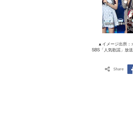
▲イメージ出所：
SBS「人気歌謡」放
Share