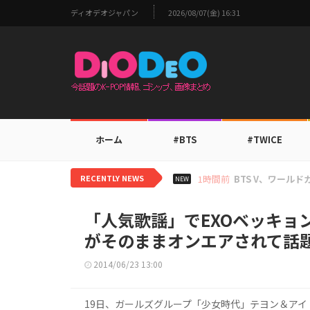
ディオデオジャパン
2026/08/07(金) 16:31
ホーム
#BTS
#TWICE
RECENTLY NEWS
3時間前
IVEチャン・ウ
NEW
「人気歌謡」でEXOベッキョ
がそのままオンエアされて話
2014/06/23 13:00
19日、ガールズグループ「少女時代」テヨン＆アイ