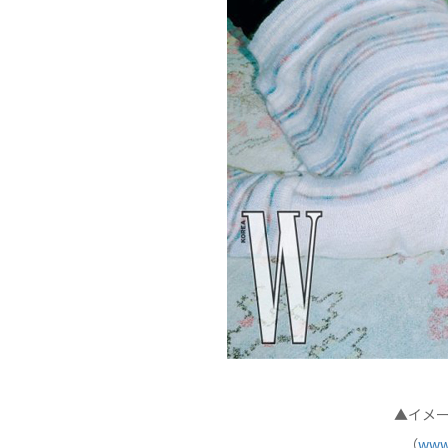
▲イメー
（
www