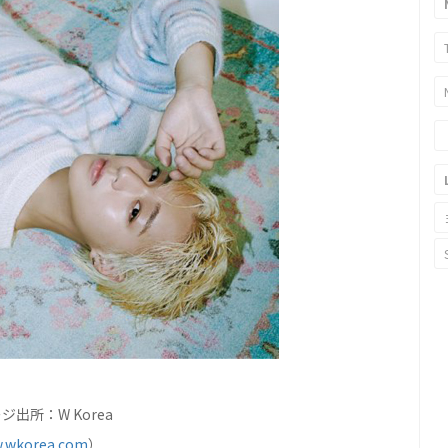
ジ出所：W Korea
.wkorea.com
）