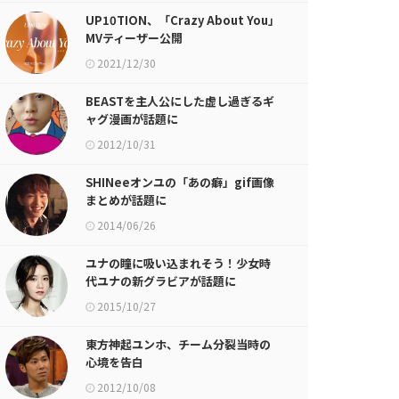
UP10TION、「Crazy About You」
MVティーザー公開
2021/12/30
BEASTを主人公にした虚し過ぎるギ
ャグ漫画が話題に
2012/10/31
SHINeeオンユの「あの癖」gif画像
まとめが話題に
2014/06/26
ユナの瞳に吸い込まれそう！少女時
代ユナの新グラビアが話題に
2015/10/27
東方神起ユンホ、チーム分裂当時の
心境を告白
2012/10/08