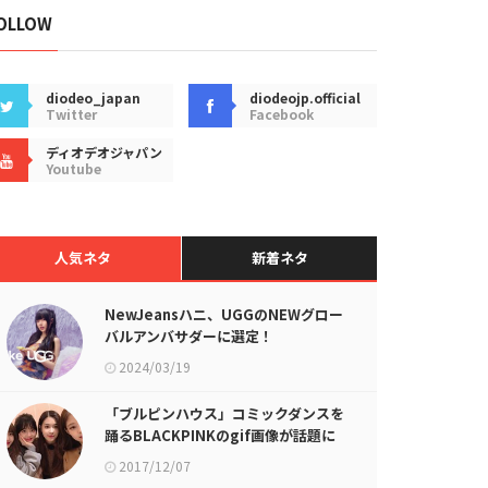
OLLOW
diodeo_japan
diodeojp.official
Twitter
Facebook
ディオデオジャパン
Youtube
人気ネタ
新着ネタ
NewJeansハニ、UGGのNEWグロー
バルアンバサダーに選定！
2024/03/19
「ブルピンハウス」コミックダンスを
踊るBLACKPINKのgif画像が話題に
2017/12/07