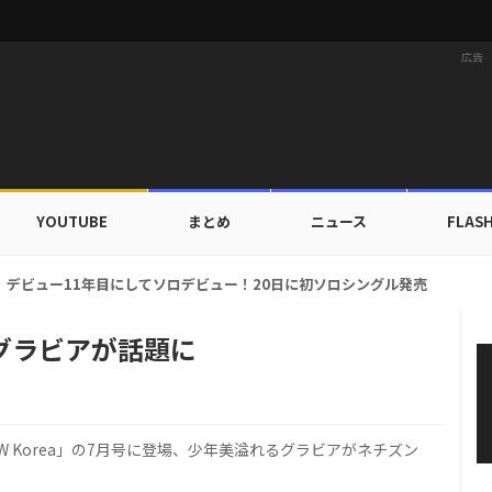
広告
YOUTUBE
まとめ
ニュース
FLAS
ドカップ出入証を公開…証明写真でも完璧なビジュアル！
」グラビアが話題に
 Korea」の7月号に登場、少年美溢れるグラビアがネチズン