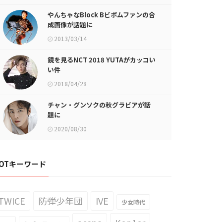
やんちゃなBlock Bビボムファンの合
成画像が話題に
2013/03/14
鏡を見るNCT 2018 YUTAがカッコい
い件
2018/04/28
チャン・グンソクの秋グラビアが話
題に
2020/08/30
OTキーワード
TWICE
防弾少年団
IVE
少女時代