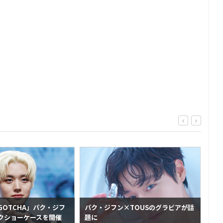
GOTCHA」パク・ジフ
パク・ジフン×TOUSのグラビアが話
ウ
クショーケースを開催
題に
ジ