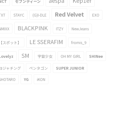
aespa
Kep1er
NCT
セブンティーン
Red Velvet
TXT
STAYC
(G)I-DLE
EXO
BLACKPINK
NMIXX
ITZY
NewJeans
LE SSERAFIM
【スポット】
fromis_9
SM
Lovelyz
宇宙少女
OH MY GIRL
SHINee
ヨジャチング
ペンタゴン
SUPER JUNIOR
SHOTARO
YG
iKON