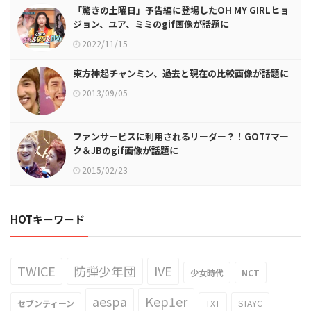
「驚きの土曜日」予告編に登場したOH MY GIRLヒョ
ジョン、ユア、ミミのgif画像が話題に
2022/11/15
東方神起チャンミン、過去と現在の比較画像が話題に
2013/09/05
ファンサービスに利用されるリーダー？！GOT7マー
ク＆JBのgif画像が話題に
2015/02/23
HOTキーワード
TWICE
防弾少年団
IVE
少女時代
NCT
aespa
Kep1er
セブンティーン
TXT
STAYC