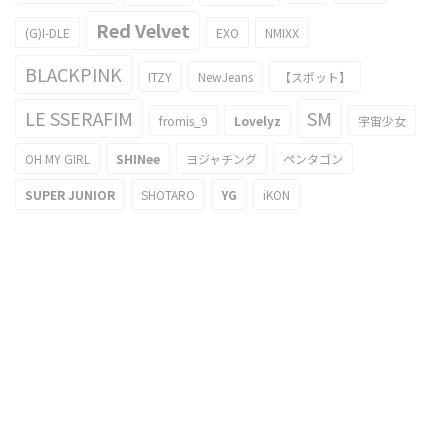
Red Velvet
(G)I-DLE
EXO
NMIXX
BLACKPINK
ITZY
NewJeans
【スポット】
LE SSERAFIM
SM
fromis_9
Lovelyz
宇宙少女
OH MY GIRL
SHINee
ヨジャチング
ペンタゴン
SUPER JUNIOR
SHOTARO
YG
iKON