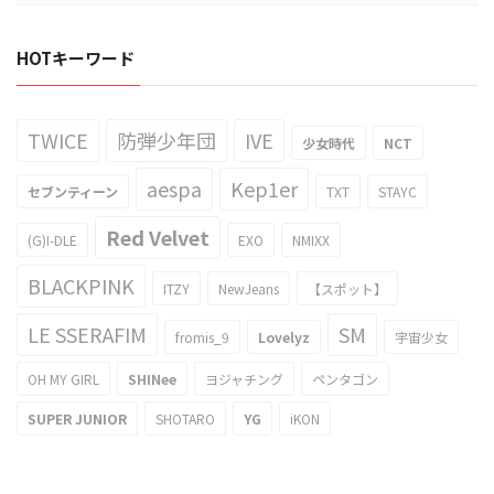
HOTキーワード
TWICE
防弾少年団
IVE
少女時代
NCT
aespa
Kep1er
セブンティーン
TXT
STAYC
Red Velvet
(G)I-DLE
EXO
NMIXX
BLACKPINK
ITZY
NewJeans
【スポット】
LE SSERAFIM
SM
fromis_9
Lovelyz
宇宙少女
OH MY GIRL
SHINee
ヨジャチング
ペンタゴン
SUPER JUNIOR
SHOTARO
YG
iKON