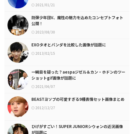
2021/01/21
防弾少年団V、魔性の魅力を込めたコンセプトフォト
公開！
2023/08/30
EXOタオとパンダを比較した画像が話題に
2013/02/15
一瞬目を疑った？aespaジゼル＆カン・ホドンのツー
ショットgif画像が話題に
2021/06/07
BEASTヨソプの可愛すぎる9種表情セット画像まとめ
2012/12/27
ひげがすごい！SUPER JUNIORシウォンの近況画像
が話題に