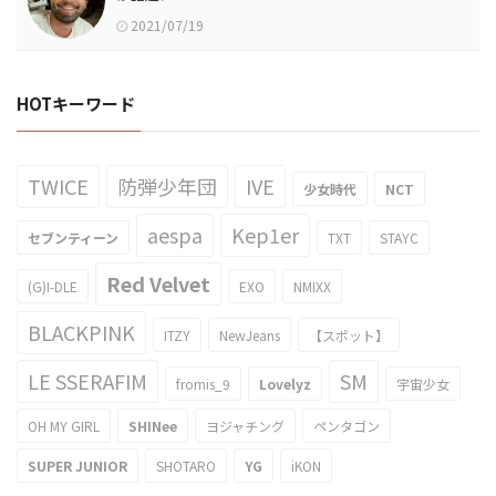
2021/07/19
HOTキーワード
TWICE
防弾少年団
IVE
少女時代
NCT
aespa
Kep1er
セブンティーン
TXT
STAYC
Red Velvet
(G)I-DLE
EXO
NMIXX
BLACKPINK
ITZY
NewJeans
【スポット】
LE SSERAFIM
SM
fromis_9
Lovelyz
宇宙少女
OH MY GIRL
SHINee
ヨジャチング
ペンタゴン
SUPER JUNIOR
SHOTARO
YG
iKON