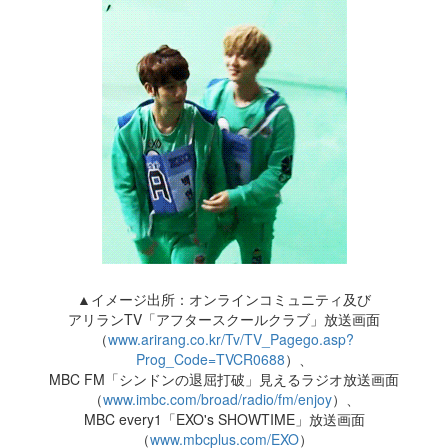
▲イメージ出所：オンラインコミュニティ及び
アリランTV「アフタースクールクラブ」放送画面
（
www.arirang.co.kr/Tv/TV_Pagego.asp?
Prog_Code=TVCR0688
）、
MBC FM「シンドンの退屈打破」見えるラジオ放送画面
（
www.imbc.com/broad/radio/fm/enjoy
）、
MBC every1「EXO's SHOWTIME」放送画面
（
www.mbcplus.com/EXO
）