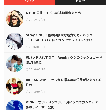
人気ネタ
新着ネタ
K-POP男性アイドルの退勤画像まとめ
2012/10/26
Stray Kids、8色の無限大な魅力でカムバック!!
「THIS＆THAT」個人コンセプトフォト公開！
2026/08/03
胸パッド入れすぎ？！Apinkナウンのラッシュガード
姿が話題に
2016/09/16
BIGBANGのV.I、セルカを撮る時の位置が決まってる
件ｗ
2013/05/24
WINNERカン・スンユン、1月にソロでカムバック…
影のティーザー公開