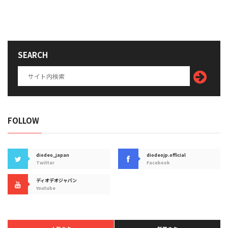
SEARCH
FOLLOW
diodeo_japan
diodeojp.official
Twitter
Facebook
ディオデオジャパン
Youtube