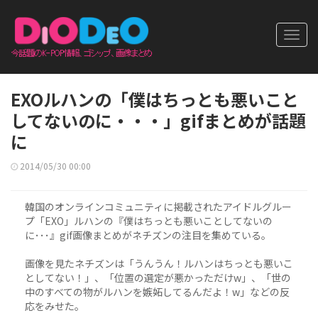
Toggl
navig
EXOルハンの「僕はちっとも悪いこと
してないのに・・・」gifまとめが話題
に
2014/05/30 00:00
韓国のオンラインコミュニティに掲載されたアイドルグルー
プ「EXO」ルハンの『僕はちっとも悪いことしてないの
に･･･』gif画像まとめがネチズンの注目を集めている。
画像を見たネチズンは「うんうん！ルハンはちっとも悪いこ
としてない！」、「位置の選定が悪かっただけw」、「世の
中のすべての物がルハンを嫉妬してるんだよ！w」などの反
応をみせた。