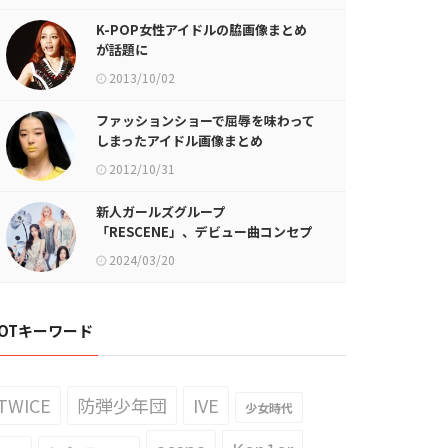
K-POP女性アイドルの脇画像まとめ
が話題に
2013/10/02
ファッションショーで屈辱を味わって
しまったアイドル画像まとめ
2012/10/31
新人ガールズグループ
「RESCENE」、デビュー曲コンセプ
トフォト公開！
2024/03/20
OTキーワード
TWICE
防弾少年団
IVE
少女時代