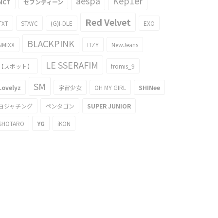
aespa
Kep1er
NCT
セブンティーン
Red Velvet
TXT
STAYC
(G)I-DLE
EXO
BLACKPINK
NMIXX
ITZY
NewJeans
LE SSERAFIM
【スポット】
fromis_9
SM
Lovelyz
宇宙少女
OH MY GIRL
SHINee
ヨジャチング
ペンタゴン
SUPER JUNIOR
SHOTARO
YG
iKON