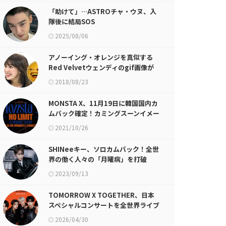
「助けて」…ASTROチャ・ウヌ、入
隊後に結局SOS
2025/08/06
アノーイング・オレンジを真似する
Red Velvetウェンディのgif画像が
話題に
2018/08/23
MONSTA X、11月19日に韓国国内カ
ムバック確定！カミングスーンイメー
ジ公開
2021/10/26
SHINeeキー、ソロカムバック！全世
界の働く人々の「月曜病」を打破
2023/09/13
TOMORROW X TOGETHER、日本
スペシャルコンサートを全世界ライブ
ビューイング上映
2026/04/30