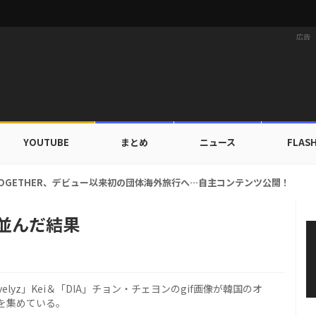
広告
YOUTUBE
まとめ
ニュース
FLAS
、ただ細いだけじゃない…「ゴム人間体重」？極限の減量法とは
ンが並んだ結果
lyz」Kei＆「DIA」チョン・チェヨンのgif画像が韓国のオ
を集めている。