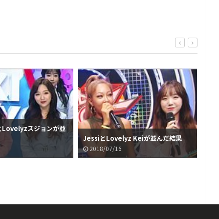
Lovelyzスジョンが並
Lo
JessiとLovelyz Keiが並んだ結果
果w
2018/07/16
2