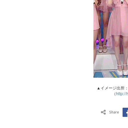
▲イメージ出所：
（
http://
Share