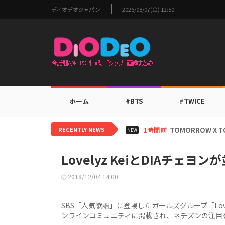
ディオデオジャパン
2026/08/07(金) 12:50
ホーム
#BTS
#TWICE
RECENTLY NEWS
20時間前
aespaカリナ
NEW
Lovelyz KeiとDIAチェヨ
2018/12/04 14:00
SBS「人気歌謡」に登場したガールズグループ「Love
ンラインコミュニティに掲載され、ネチズンの注目