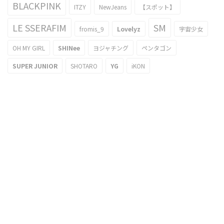
BLACKPINK
ITZY
NewJeans
【スポット】
LE SSERAFIM
SM
fromis_9
Lovelyz
宇宙少女
OH MY GIRL
SHINee
ヨジャチング
ペンタゴン
SUPER JUNIOR
SHOTARO
YG
iKON