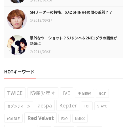
SMリーダーの特権、SJとSHINeeの間の差別？？
2012/09/27
意外なツーショット？SJドンヘ＆2NE1ダラの画像が
話題に
2014/03/31
HOTキーワード
TWICE
防弾少年団
IVE
少女時代
NCT
aespa
Kep1er
セブンティーン
TXT
STAYC
Red Velvet
(G)I-DLE
EXO
NMIXX