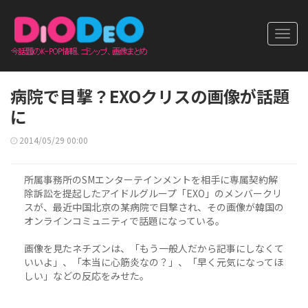
Toggl
navig
病院で目撃？EXOクリスの画像が話題
に
2014/05/29 00:00
所属事務所のSMエンターテインメントを相手に専属契約解
除訴訟を提起したアイドルグループ「EXO」のメンバークリ
スが、最近中国北京の某病院で目撃され、その画像が韓国の
オンラインコミュニティで話題になっている。
画像を見たネチズンは、「もう一般人だから記事にしなくて
いいよ」、「本当に心筋炎なの？」、「早く元気になってほ
しい」などの反応をみせた。