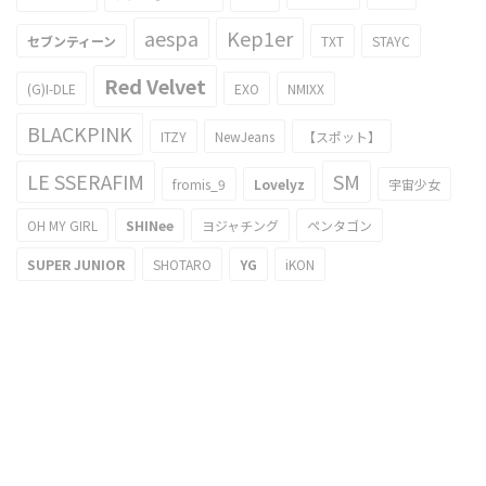
aespa
Kep1er
セブンティーン
TXT
STAYC
Red Velvet
(G)I-DLE
EXO
NMIXX
BLACKPINK
ITZY
NewJeans
【スポット】
LE SSERAFIM
SM
fromis_9
Lovelyz
宇宙少女
OH MY GIRL
SHINee
ヨジャチング
ペンタゴン
SUPER JUNIOR
SHOTARO
YG
iKON