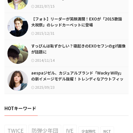
2021/07/15
【フォト】リーダーが笑顔満開！EXOが「2015歌謡
大祝祭」のレッドカーペットに登場
2015/12/31
すっぴんは恥ずかしい？寝起きのEXOセフンのgif画像
が話題に
2014/11/14
aespaジゼル、カジュアルブランド「Wacky Willy」
の新イメージモデル抜擢！トレンディなアウトフィッ
ト提案
2025/09/23
HOTキーワード
TWICE
防弾少年団
IVE
少女時代
NCT