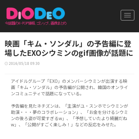
Toggl
navig
映画「キム・ソンダル」の予告編に登
場したEXOシウミンのgif画像が話題に
2016/05/18 09:30
アイドルグループ「EXO」のメンバーシウミンが出演する映
画「キム・ソンダル」の予告編が公開され、韓国のオンライ
ンコミュニティで話題になっている。
予告編を見たネチズンは、「主演がユ・スンホでシウミンが
助演・・・夢のコラボレーション」、「お金を分けるシウミ
ンの後ろ姿が可愛すぎるw」、「予想していたより綺麗だね
w」、「公開がすごく楽しみ！」などの反応をみせた。