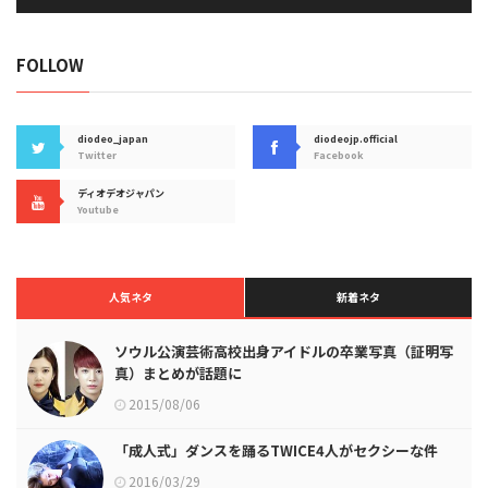
FOLLOW
diodeo_japan
diodeojp.official
Twitter
Facebook
ディオデオジャパン
Youtube
人気ネタ
新着ネタ
ソウル公演芸術高校出身アイドルの卒業写真（証明写
真）まとめが話題に
2015/08/06
「成人式」ダンスを踊るTWICE4人がセクシーな件
2016/03/29