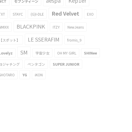
aespa
Kep1er
NCT
セブンティーン
Red Velvet
TXT
STAYC
(G)I-DLE
EXO
BLACKPINK
NMIXX
ITZY
NewJeans
LE SSERAFIM
【スポット】
fromis_9
SM
Lovelyz
宇宙少女
OH MY GIRL
SHINee
ヨジャチング
ペンタゴン
SUPER JUNIOR
SHOTARO
YG
iKON