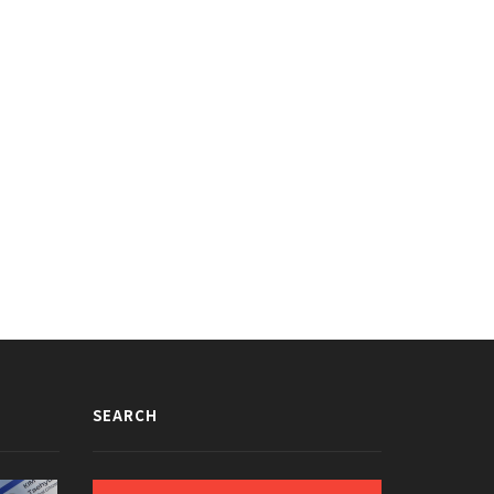
ずらっ子ハラに復讐するKARAス
ヨンが話題に
013/09/18
SEARCH