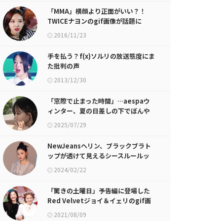
「MMA」横顔より正面がいい？！
TWICEナヨンのgif画像が話題に
2016/11/23
手を払う？f(x)ソルリの放送態度にま
た批判の声
2013/12/30
「窓際で止まった時間」…aespaウ
ィンター、夏の日差しの下でぼんや
りとした深い視線
2025/07/29
NewJeansヘリン、ブラックブラト
ップが透けて見えるシースルールッ
ク…だんだんと成熟していくビジュア
2024/02/22
ル
「驚きの土曜日」予告編に登場した
Red Velvetジョイ＆イェリのgif画
像が話題に
2021/08/09