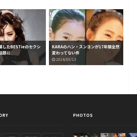
したBESTieのセクシ
KARAのハン・スンヨンが17年間全然
いた
話題に
変わってない件
ン
2014/05/13
2
ORY
PHOTOS