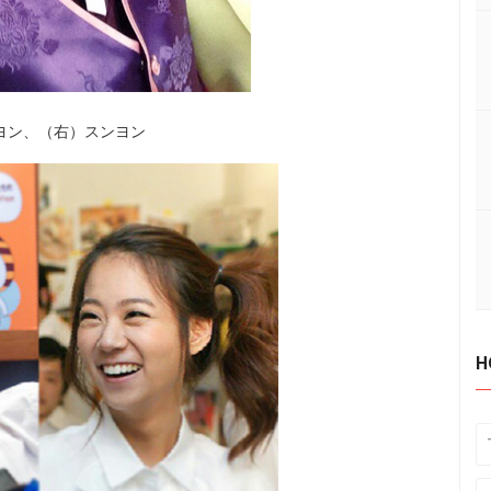
ヨン、（右）スンヨン
H