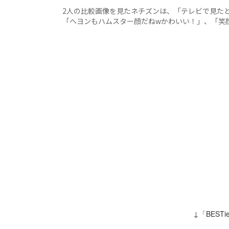
2人の比較画像を見たネチズンは、「テレビで見た
「ヘヨンもハムスター顔だねwかわいい！」、「笑
↓「BEST