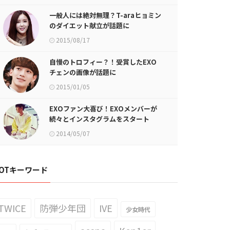
一般人には絶対無理？T-araヒョミン
のダイエット献立が話題に
2015/08/17
自慢のトロフィー？！受賞したEXO
チェンの画像が話題に
2015/01/05
EXOファン大喜び！EXOメンバーが
続々とインスタグラムをスタート
2014/05/07
OTキーワード
TWICE
防弾少年団
IVE
少女時代