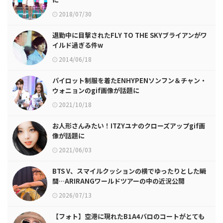
2018/07/30
退勤中に目撃されたFLY TO THE SKYブライアンがワ
イルド過ぎる件w
2014/06/18
パイロット制服を着たENHYPENソンフン＆チャン・
ウォニョンのgif画像が話題に
2021/10/18
お人形さんみたい！ITZYユナのクローズアップgif画
像が話題に
2021/06/03
BTS V、スマイルクッションの横でゆったりとした瞬
間…ARIRANGワールドツアーの中の近況公開
2026/07/13
【フォト】空港に現れたB1A4バロのコートがとても