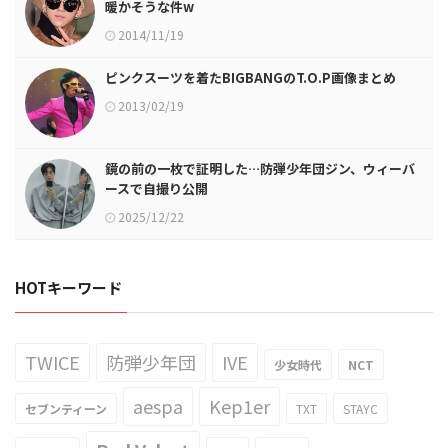
暖かそうな件w
2014/11/19
ピンクスーツを着たBIGBANGのT.O.P画像まとめ
2013/02/19
鏡の前の一枚で証明した…防弾少年団ジン、ウィーバ
ースで自撮り公開
2025/12/22
HOTキーワード
TWICE
防弾少年団
IVE
少女時代
NCT
aespa
Kep1er
セブンティーン
TXT
STAYC