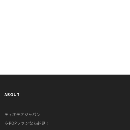
ABOUT
ディオデオジャパン
K-POPファンなら必見！