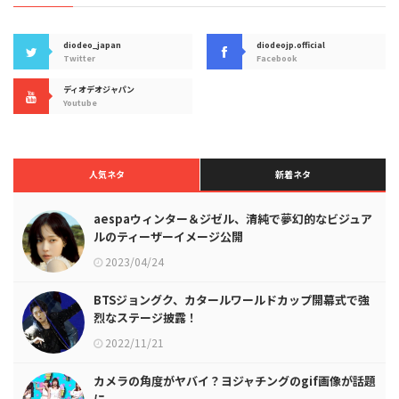
diodeo_japan
diodeojp.official
Twitter
Facebook
ディオデオジャパン
Youtube
人気ネタ
新着ネタ
aespaウィンター＆ジゼル、清純で夢幻的なビジュア
ルのティーザーイメージ公開
2023/04/24
BTSジョングク、カタールワールドカップ開幕式で強
烈なステージ披露！
2022/11/21
カメラの角度がヤバイ？ヨジャチングのgif画像が話題
に