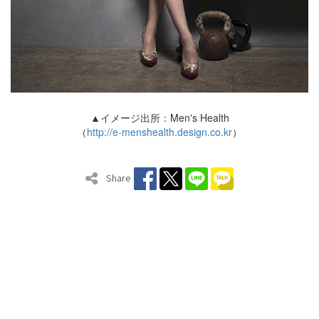
▲イメージ出所：Men's Health
（
http://e-menshealth.design.co.kr
）
Share