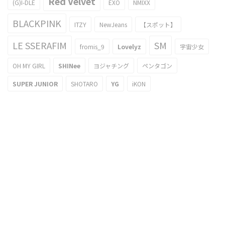
Red Velvet
(G)I-DLE
EXO
NMIXX
BLACKPINK
ITZY
NewJeans
【スポット】
LE SSERAFIM
SM
fromis_9
Lovelyz
宇宙少女
OH MY GIRL
SHINee
ヨジャチング
ペンタゴン
SUPER JUNIOR
SHOTARO
YG
iKON