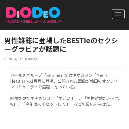
Toggl
navig
男性雑誌に登場したBESTieのセクシ
ーグラビアが話題に
2014/01/10 00:00
ガールズグループ「BESTie」が男性マガジン「Men's
Health」の1月号に登場、公開された画像が韓国のオンライ
ンコミュニティで話題になっている。
画像を見たネチズンは、「すごい！」、「男性雑誌だからね
w」、「今年は必ずヒットして！」などの反応をみせた。