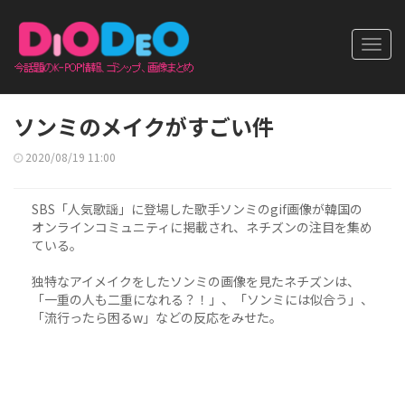
Toggl
navig
ソンミのメイクがすごい件
2020/08/19 11:00
SBS「人気歌謡」に登場した歌手ソンミのgif画像が韓国の
オンラインコミュニティに掲載され、ネチズンの注目を集め
ている。
独特なアイメイクをしたソンミの画像を見たネチズンは、
「一重の人も二重になれる？！」、「ソンミには似合う」、
「流行ったら困るw」などの反応をみせた。