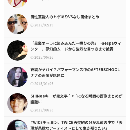
男性芸能人のヒゲありVSなし画像まとめ
2013/02/19
「黒髪オーラに染み込んだ一握りの光」…aespaウィ
ンター、夢幻的ムードから強烈な目つきまで披露
2025/06/26
衣装がヤバイ？パフォーマンス中のAFTERSCHOOL
ナナの画像が話題に
2015/01/06
SHINeeキーが絵文字｀ㅂ´になる瞬間の画像まとめが
話題に
2013/08/30
TWICEチェヨン、TWICE再契約の分かれ道の中で「表
現が果敢なアーティストとして生き残りたい」