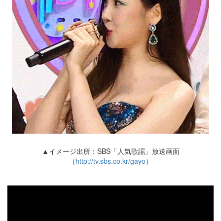
▲イメージ出所：SBS「人気歌謡」放送画面
（
http://tv.sbs.co.kr/gayo
）