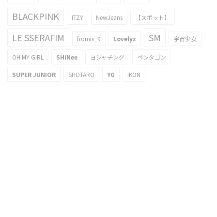
BLACKPINK
ITZY
NewJeans
【スポット】
LE SSERAFIM
SM
fromis_9
Lovelyz
宇宙少女
OH MY GIRL
SHINee
ヨジャチング
ペンタゴン
SUPER JUNIOR
SHOTARO
YG
iKON