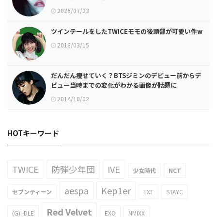
2026/07/23
ツインテールをしたTWICEモモの後頭部が可愛い件w
2018/03/15
だんだん痩せていく？BTSジミンのデビュー前からデ
ビュー当時までの変化がわかる画像が話題に
2014/10/02
HOTキーワード
TWICE
防弾少年団
IVE
少女時代
NCT
aespa
Kep1er
セブンティーン
TXT
STAYC
Red Velvet
(G)I-DLE
EXO
NMIXX