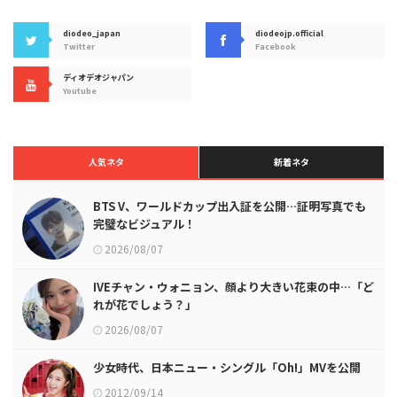
diodeo_japan
diodeojp.official
Twitter
Facebook
ディオデオジャパン
Youtube
人気ネタ
新着ネタ
BTS V、ワールドカップ出入証を公開…証明写真でも
完璧なビジュアル！
2026/08/07
IVEチャン・ウォニョン、顔より大きい花束の中…「ど
れが花でしょう？」
2026/08/07
少女時代、日本ニュー・シングル「Oh!」MVを公開
2012/09/14