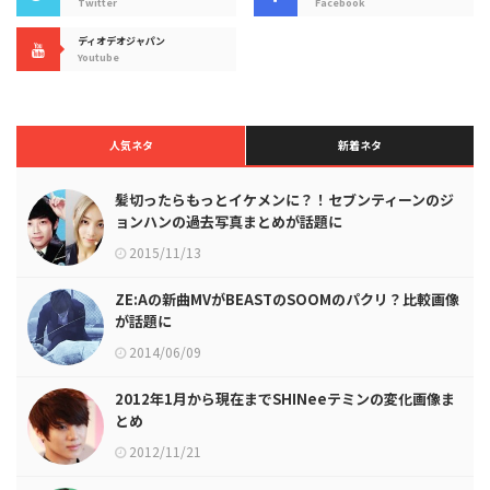
Twitter
Facebook
ディオデオジャパン
Youtube
人気ネタ
新着ネタ
髪切ったらもっとイケメンに？！セブンティーンのジ
ョンハンの過去写真まとめが話題に
2015/11/13
ZE:Aの新曲MVがBEASTのSOOMのパクリ？比較画像
が話題に
2014/06/09
2012年1月から現在までSHINeeテミンの変化画像ま
とめ
2012/11/21