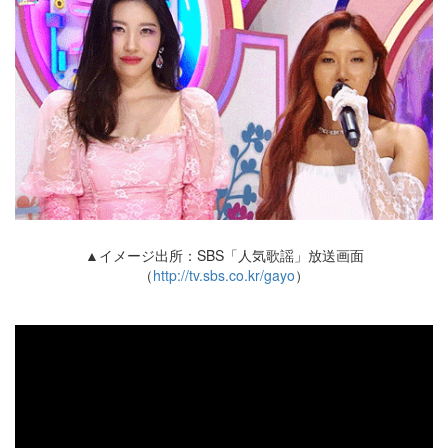
▲イメージ出所：SBS「人気歌謡」放送画面
（
http://tv.sbs.co.kr/gayo
）