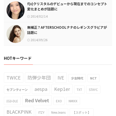
f(x)クリスタルのデビューから現在までのコンセプト
変化まとめが話題に
2014/02/14
無補正？AFTERSCHOOLナナのレギンスグラビアが
話題に
2014/09/26
HOTキーワード
TWICE
防弾少年団
IVE
少女時代
NCT
aespa
Kep1er
セブンティーン
TXT
STAYC
Red Velvet
(G)I-DLE
EXO
NMIXX
BLACKPINK
ITZY
NewJeans
【スポット】