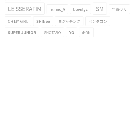
LE SSERAFIM
SM
fromis_9
Lovelyz
宇宙少女
OH MY GIRL
SHINee
ヨジャチング
ペンタゴン
SUPER JUNIOR
SHOTARO
YG
iKON