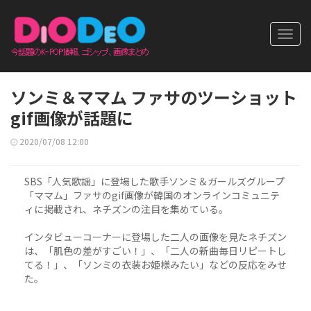
Toggl
navig
ソンミ＆ママム ファサのツーショット
gif画像が話題に
2020/07/08 12:00
SBS「人気歌謡」に登場した歌手ソンミ＆ガールズグループ
「ママム」ファサのgif画像が韓国のオンラインコミュニテ
ィに掲載され、ネチズンの注目を集めている。
インタビューコーナーに登場した二人の画像を見たネチズン
は、「肌色の差がすごい！」、「二人の新曲毎日リピートし
てる！」、「ソンミの衣装お姫様みたい」などの反応をみせ
た。