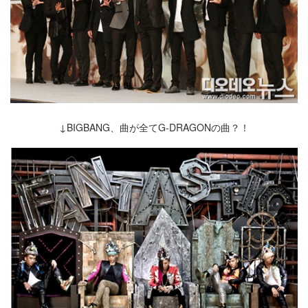
↓BIGBANG、曲が全てG-DRAGONの曲？！