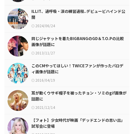
ILLIT、過呼吸・涙の練習過程..デビュービハインド公
開
2024/06/24
同じジャケットを着たBIGBANGのGD＆T.O.Pの比較
画像が話題に
2013/11/27
このCMやってほしい！TWICEファンが作ったパロデ
ィ画像が話題に
2016/04/19
耳が動くウサギ帽子を被ったチョン・ソミのgif画像が
話題に
2021/12/14
【フォト】少女時代が映画「デッドエンドの思い出」
試写会に登場