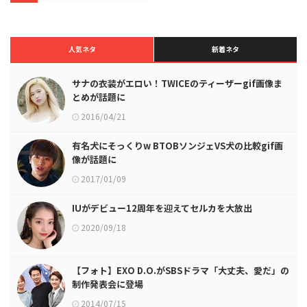
人気ネタ
新着ネタ
サナの衣装がエロい！TWICEのティーザーgif画像ま
とめが話題に
2016/04/21
有名犬にそっくりw BTOBソンジェVS犬の比較gif画
像が話題に
2017/01/09
IUがデビュー12周年を迎えてセルカを大放出
2020/09/18
【フォト】EXO D.O.がSBSドラマ「大丈夫、愛だ」の
制作発表会に登場
2014/07/15