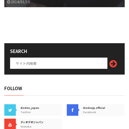
2014/01/15
SEARCH
FOLLOW
diodeo_japan
diodeojp.official
Twitter
Facebook
ディオデオジャパン
Youtube