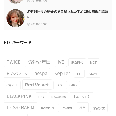
2019/03/26
JYP副社長の結婚式で目撃されたTWICEの画像が話題
に
2018/12/03
HOTキーワード
TWICE
防弾少年団
IVE
少女時代
NCT
aespa
Kep1er
セブンティーン
TXT
STAYC
Red Velvet
(G)I-DLE
EXO
NMIXX
BLACKPINK
ITZY
NewJeans
【スポット】
LE SSERAFIM
SM
fromis_9
Lovelyz
宇宙少女