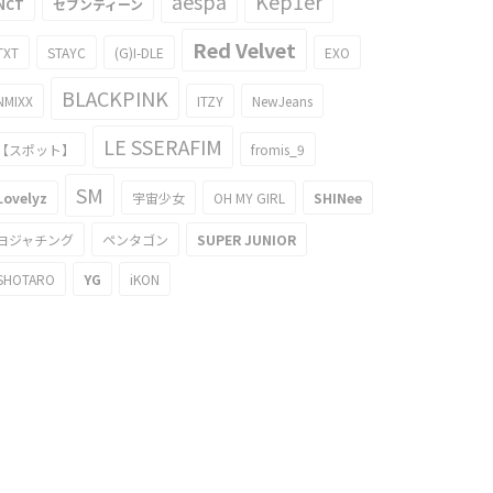
aespa
Kep1er
NCT
セブンティーン
Red Velvet
TXT
STAYC
(G)I-DLE
EXO
BLACKPINK
NMIXX
ITZY
NewJeans
LE SSERAFIM
【スポット】
fromis_9
SM
Lovelyz
宇宙少女
OH MY GIRL
SHINee
ヨジャチング
ペンタゴン
SUPER JUNIOR
SHOTARO
YG
iKON