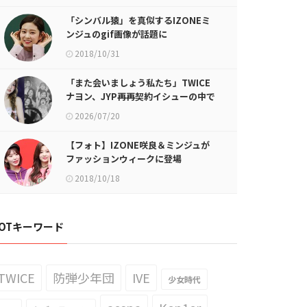
「シンバル猿」を真似するIZONEミ
ンジュのgif画像が話題に
2018/10/31
「また会いましょう私たち」TWICE
ナヨン、JYP再再契約イシューの中で
口を開いた
2026/07/20
【フォト】IZONE咲良＆ミンジュが
ファッションウィークに登場
2018/10/18
OTキーワード
TWICE
防弾少年団
IVE
少女時代