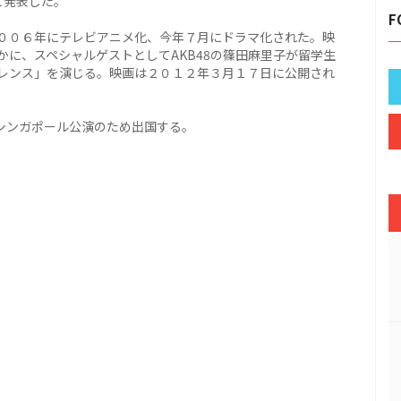
と発表した。
F
００６年にテレビアニメ化、今年７月にドラマ化された。映
に、スペシャルゲストとしてAKB48の篠田麻里子が留学生
レンス」を演じる。映画は２０１２年３月１７日に公開され
シンガポール公演のため出国する。