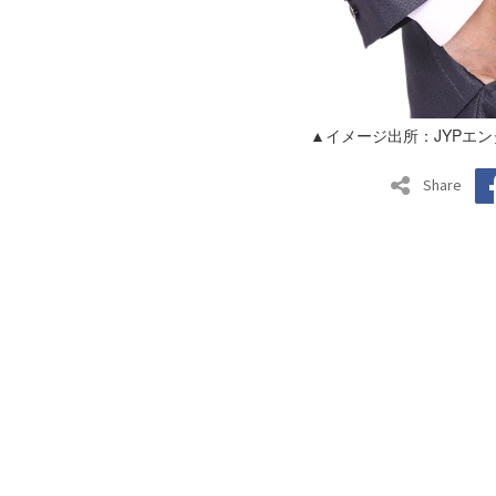
▲イメージ出所：JYPエ
Share