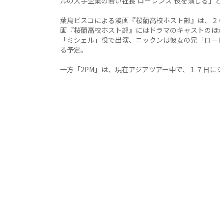
ルの大手企業の若い社長‘ローレンス’役を演じる」
葉鳥ビスコによる漫画『桜蘭高校ホスト部』は、２
画『桜蘭高校ホスト部』にはドラマのキャストのほか
「ミシェル」役で出演、ニックンは彼女の兄「ロー
る予定。
一方「2PM」は、現在アジアツアー中で、１７日に