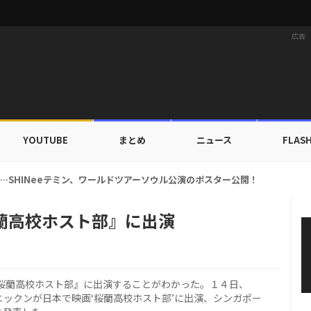
広告
YOUTUBE
まとめ
ニュース
FLAS
ァ、ブランドン「セーフ・デイズ」と日常・旅行スタイルを提案！
蘭高校ホスト部』に出演
『桜蘭高校ホスト部』に出演することがわかった。１４日、
ニックンが日本で映画‘桜蘭高校ホスト部’に出演、シンガポー