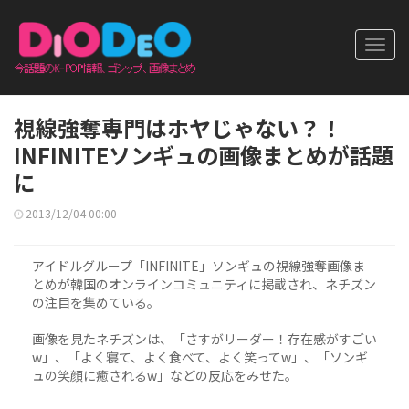
Toggl
navig
視線強奪専門はホヤじゃない？！
INFINITEソンギュの画像まとめが話題
に
2013/12/04 00:00
アイドルグループ「INFINITE」ソンギュの視線強奪画像ま
とめが韓国のオンラインコミュニティに掲載され、ネチズン
の注目を集めている。
画像を見たネチズンは、「さすがリーダー！存在感がすごい
w」、「よく寝て、よく食べて、よく笑ってw」、「ソンギ
ュの笑顔に癒されるw」などの反応をみせた。