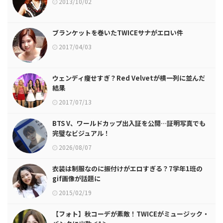
2013/10/02
ブランケットを巻いたTWICEサナがエロい件
2017/04/03
ウェンディ痩せすぎ？Red Velvetが横一列に並んだ
結果
2017/07/13
BTS V、ワールドカップ出入証を公開…証明写真でも
完璧なビジュアル！
2026/08/07
衣装は制服なのに振付けがエロすぎる？7学年1班の
gif画像が話題に
2015/02/19
【フォト】秋コーデが素敵！TWICEがミュージック・