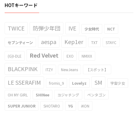
HOTキーワード
TWICE
防弾少年団
IVE
少女時代
NCT
aespa
Kep1er
セブンティーン
TXT
STAYC
Red Velvet
(G)I-DLE
EXO
NMIXX
BLACKPINK
ITZY
NewJeans
【スポット】
LE SSERAFIM
SM
fromis_9
Lovelyz
宇宙少女
OH MY GIRL
SHINee
ヨジャチング
ペンタゴン
SUPER JUNIOR
SHOTARO
YG
iKON