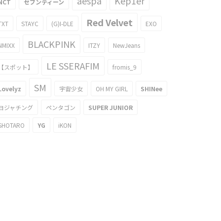
aespa
Kep1er
NCT
セブンティーン
Red Velvet
TXT
STAYC
(G)I-DLE
EXO
BLACKPINK
NMIXX
ITZY
NewJeans
LE SSERAFIM
【スポット】
fromis_9
SM
Lovelyz
宇宙少女
OH MY GIRL
SHINee
ヨジャチング
ペンタゴン
SUPER JUNIOR
SHOTARO
YG
iKON