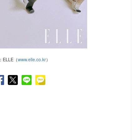
ELLE（
www.elle.co.kr
）