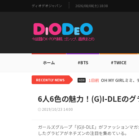
ディオデオジャパン
2026/08/08(土) 18:38
ホーム
#BTS
#TWICE
RECENTLY NEWS
1日前
BTS V、ワールド
NEW
6人6色の魅力！(G)I-DLE
2019/10/23 14:00
ガールズグループ「(G)I-DLE」がファッションマガ
したグラビアがネチズンの注目を集めている。