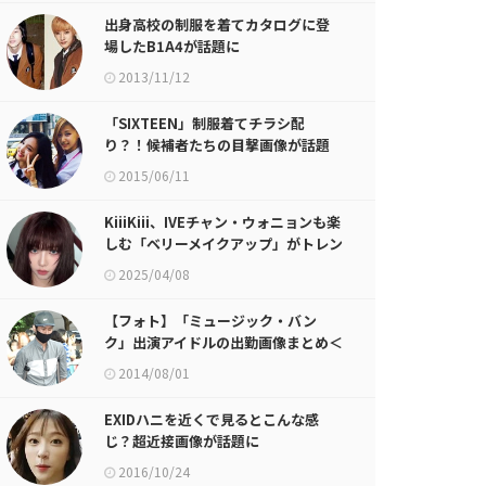
出身高校の制服を着てカタログに登
場したB1A4が話題に
2013/11/12
「SIXTEEN」制服着てチラシ配
り？！候補者たちの目撃画像が話題
に
2015/06/11
KiiiKiii、IVEチャン・ウォニョンも楽
しむ「ベリーメイクアップ」がトレン
ド？爽やかな魅力無限発散の2025
2025/04/08
S/Sシーズン「ベリーメイクアッ
プ」！ 2
【フォト】「ミュージック・バン
ク」出演アイドルの出勤画像まとめ＜
1＞
2014/08/01
EXIDハニを近くで見るとこんな感
じ？超近接画像が話題に
2016/10/24