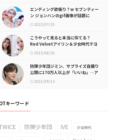
エンディング欲張り？w セブンティー
ン ジョンハンのgif画像が話題に
2022/07/25
こうやって見ると本当に似てる？
Red Velvetアイリン＆少女時代テヨ
ンのツーショットが話題に
2015/08/20
防弾少年団ジミン、サプライズ自撮り
公開に170万人以上が「いいね」…ア
ーミー熱狂！
2021/09/13
OTキーワード
TWICE
防弾少年団
IVE
少女時代