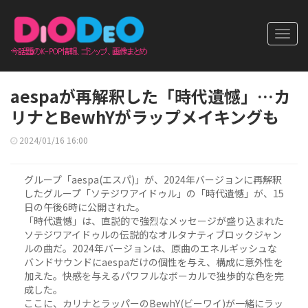
Toggl
navig
aespaが再解釈した「時代遺憾」…カ
リナとBewhYがラップメイキングも
2024/01/16 16:00
グループ「aespa(エスパ)」が、2024年バージョンに再解釈
したグループ「ソテジワアイドゥル」の「時代遺憾」が、15
日の午後6時に公開された。
「時代遺憾」は、直説的で強烈なメッセージが盛り込まれた
ソテジワアイドゥルの伝説的なオルタナティブロックジャン
ルの曲だ。2024年バージョンは、原曲のエネルギッシュな
バンドサウンドにaespaだけの個性を与え、構成に意外性を
加えた。快感を与えるパワフルなボーカルで独歩的な色を完
成した。
ここに、カリナとラッパーのBewhY(ビーワイ)が一緒にラッ