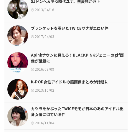
SJドンヘ＆少女時代ユナ、熱愛説が浮上
2013/04/16
ブランケットを巻いたTWICEサナがエロい件
2017/04/03
Apinkナウンに見える！BLACKPINKジェニーのgif画
像が話題に
2016/08/09
K-POP女性アイドルの脇画像まとめが話題に
2013/10/02
カツラをかぶったTWICEモモが日本のあのアイドル出
身女優に似ている件
2016/11/04