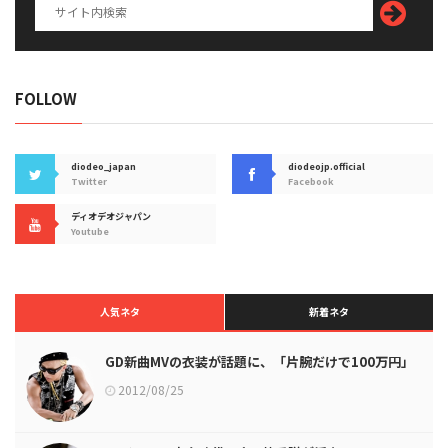
FOLLOW
diodeo_japan
diodeojp.official
Twitter
Facebook
ディオデオジャパン
Youtube
人気ネタ
新着ネタ
GD新曲MVの衣装が話題に、「片腕だけで100万円」
2012/08/25