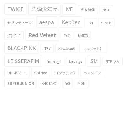
TWICE
防弾少年団
IVE
少女時代
NCT
aespa
Kep1er
セブンティーン
TXT
STAYC
Red Velvet
(G)I-DLE
EXO
NMIXX
BLACKPINK
ITZY
NewJeans
【スポット】
LE SSERAFIM
SM
fromis_9
Lovelyz
宇宙少女
OH MY GIRL
SHINee
ヨジャチング
ペンタゴン
SUPER JUNIOR
SHOTARO
YG
iKON