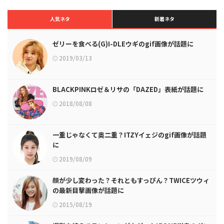
人気ネタ
新着ネタ
ゼリーを食べる(G)I-DLEウギのgif画像が話題に
2019/03/13
BLACKPINKロゼ＆リサの「DAZED」表紙が話題に
2018/08/08
一重じゃなくて奥二重？ITZYイェジのgif画像が話題
に
2019/08/09
顔が少し変わった？それともすっぴん？TWICEツウィ
の最新目撃画像が話題に
2015/08/19