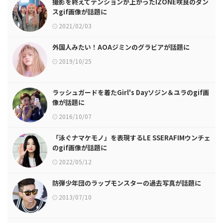
撮影を終えてテンションが上がったIZONE咲良のダン
スgif画像が話題に
2021/02/03
外国人みたい！AOAジミンのグラビアが話題に
2019/10/25
ラッシュガードを着たGirl's Dayソジン＆ユラのgif画
像が話題に
2016/10/07
「泳ぐナマケモノ」を表現するLE SSERAFIMウンチェ
のgif画像が話題に
2022/05/12
防弾少年団のラップモンスターの過去写真が話題に
2013/07/10