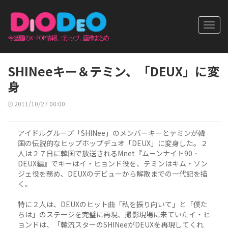
Toggl
navig
SHINeeキー＆テミン、「DEUX」に変
身
2011/10/27 00:00
アイドルグループ「SHINee」のメンバーキーとテミンが韓
国の伝説的なヒップホップデュオ「DEUX」に変身した。２
人は２７日に韓国で放送されるMnet『ムーンナイト90‐
DEUX編』でキーはイ・ヒョンド役を、テミンはキム・ソン
ジェ役を務め、DEUXのデビューから解散までの一代記を描
く。
特に２人は、DEUXのヒット曲「私を振り向いて」と「僕た
ちは」のステージを完璧に再現、撮影現場に来ていたイ・ヒ
ョンドは、「韓流スターのSHINeeがDEUXを再現してくれ