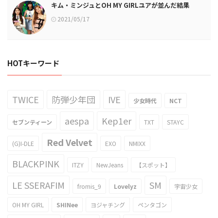
キム・ミンジュとOH MY GIRLユアが並んだ結果
2021/05/17
HOTキーワード
TWICE
防弾少年団
IVE
少女時代
NCT
aespa
Kep1er
セブンティーン
TXT
STAYC
Red Velvet
(G)I-DLE
EXO
NMIXX
BLACKPINK
ITZY
NewJeans
【スポット】
LE SSERAFIM
SM
fromis_9
Lovelyz
宇宙少女
OH MY GIRL
SHINee
ヨジャチング
ペンタゴン