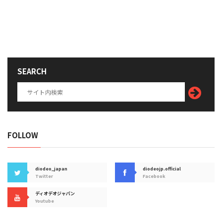
SEARCH
FOLLOW
diodeo_japan
diodeojp.official
Twitter
Facebook
ディオデオジャパン
Youtube