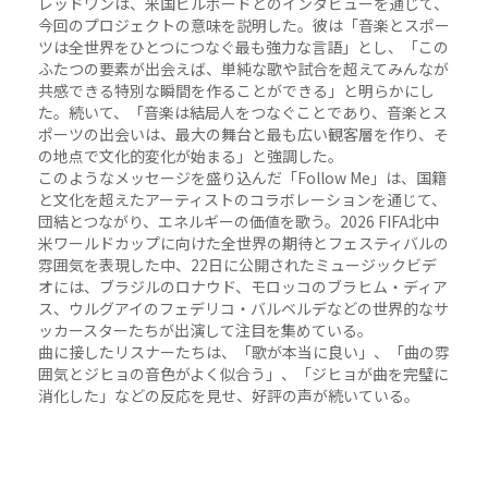
レッドワンは、米国ビルボードとのインタビューを通じて、
今回のプロジェクトの意味を説明した。彼は「音楽とスポー
ツは全世界をひとつにつなぐ最も強力な言語」とし、「この
ふたつの要素が出会えば、単純な歌や試合を超えてみんなが
共感できる特別な瞬間を作ることができる」と明らかにし
た。続いて、「音楽は結局人をつなぐことであり、音楽とス
ポーツの出会いは、最大の舞台と最も広い観客層を作り、そ
の地点で文化的変化が始まる」と強調した。
このようなメッセージを盛り込んだ「Follow Me」は、国籍
と文化を超えたアーティストのコラボレーションを通じて、
団結とつながり、エネルギーの価値を歌う。2026 FIFA北中
米ワールドカップに向けた全世界の期待とフェスティバルの
雰囲気を表現した中、22日に公開されたミュージックビデ
オには、ブラジルのロナウド、モロッコのブラヒム・ディア
ス、ウルグアイのフェデリコ・バルベルデなどの世界的なサ
ッカースターたちが出演して注目を集めている。
曲に接したリスナーたちは、「歌が本当に良い」、「曲の雰
囲気とジヒョの音色がよく似合う」、「ジヒョが曲を完璧に
消化した」などの反応を見せ、好評の声が続いている。