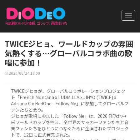
Toggl
navig
TWICEジヒョ、ワールドカップの雰囲
気熱くする…グローバルコラボ曲の歌
唱に参加！
2026/06/24 18:00
TWICEジヒョが、グローバルコラボレーションプロジェク
ト「French Montana x LUDMILLA x JIHYO (TWICE) x
Adriana C x RedOne - Follow Me」に参加してグローバルフ
ァンたちと会う。
ジヒョが歌唱に参加した「Follow Me」は、2026 FIFA北中
米ワールドカップを控え、全世界のサッカーファンたちと音
楽ファンたちをひとつにつなぐために企画されたプロジェク
トで、12日に正式発売された。