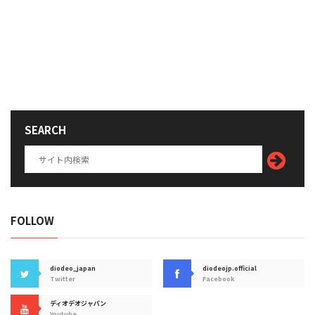
SEARCH
FOLLOW
diodeo_japan
diodeojp.official
Twitter
Facebook
ディオデオジャパン
Youtube