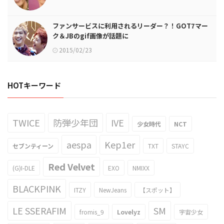
ファンサービスに利用されるリーダー？！GOT7マー
ク＆JBのgif画像が話題に
2015/02/23
HOTキーワード
TWICE
防弾少年団
IVE
少女時代
NCT
aespa
Kep1er
セブンティーン
TXT
STAYC
Red Velvet
(G)I-DLE
EXO
NMIXX
BLACKPINK
ITZY
NewJeans
【スポット】
LE SSERAFIM
SM
fromis_9
Lovelyz
宇宙少女