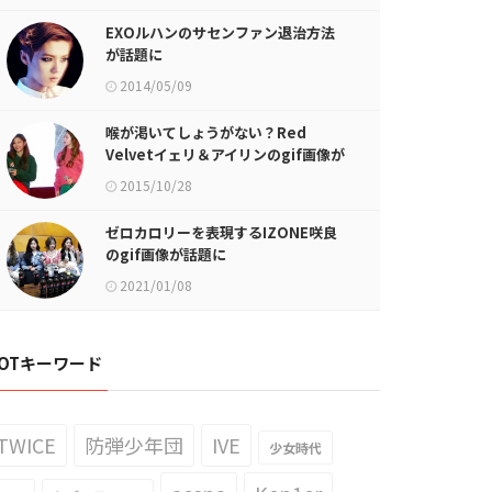
EXOルハンのサセンファン退治方法
が話題に
2014/05/09
喉が渇いてしょうがない？Red
Velvetイェリ＆アイリンのgif画像が
話題に
2015/10/28
ゼロカロリーを表現するIZONE咲良
のgif画像が話題に
2021/01/08
OTキーワード
TWICE
防弾少年団
IVE
少女時代