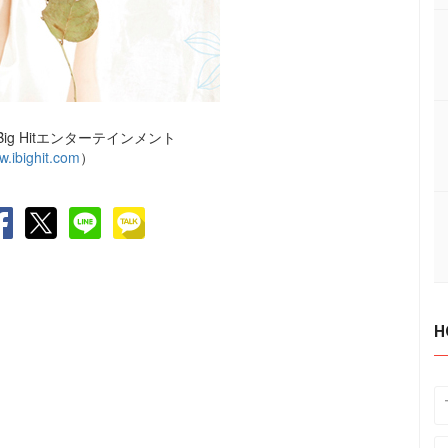
g Hitエンターテインメント
.ibighit.com
）
H