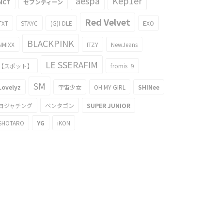
aespa
Kep1er
NCT
セブンティーン
Red Velvet
TXT
STAYC
(G)I-DLE
EXO
BLACKPINK
NMIXX
ITZY
NewJeans
LE SSERAFIM
【スポット】
fromis_9
SM
Lovelyz
宇宙少女
OH MY GIRL
SHINee
ヨジャチング
ペンタゴン
SUPER JUNIOR
SHOTARO
YG
iKON