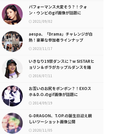
パフォーマンス大変そう？！クォ
ン・ウンビのgif画像が話題に
2021/09/02
aespa、「Drama」チャレンジが白
熱！豪華な参加者ラインナップ
2023/11/17
いきなり19禁ダンスに？w SISTARヒ
ョリン＆ボラがカップルダンスを踊
った結果w
2016/07/11
お互いのお尻をポンポン？！EXOス
ホ＆D.O.のgif画像が話題に
2014/09/19
G-DRAGON、T.OP.の誕生日迎え親
しいツーショット画像公開
2020/11/05