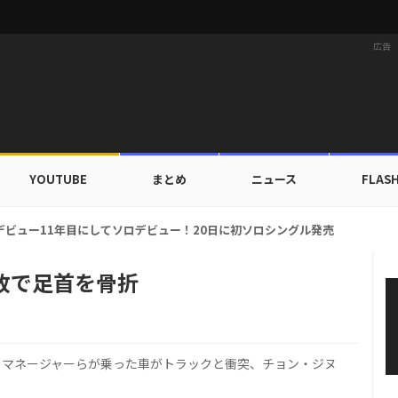
広告
YOUTUBE
まとめ
ニュース
FLAS
カップ出入証を公開…証明写真でも完璧なビジュアル！
故で足首を骨折
とマネージャーらが乗った車がトラックと衝突、チョン・ジヌ