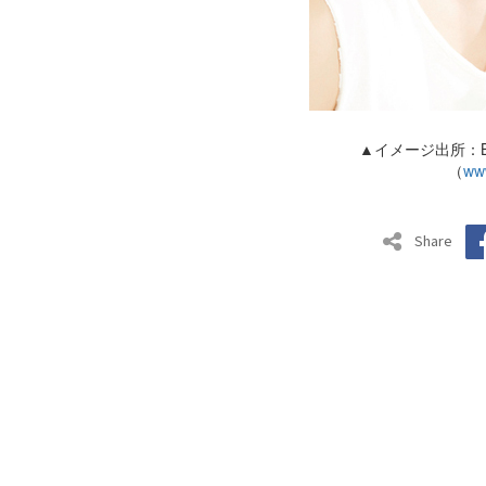
▲イメージ出所：Bi
（
www
Share