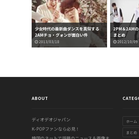
少女時代の最新曲ダンスを真似する
2PM＆2AM
2AMチョ・グォンが面白い件
まとめ
2013/03/18
2012/10/09
ABOUT
CATEG
ディオデオジャパン
ホーム
K-POPファンなら必見！
まとめ
韓国のネットで話題のニュース＆画像ま