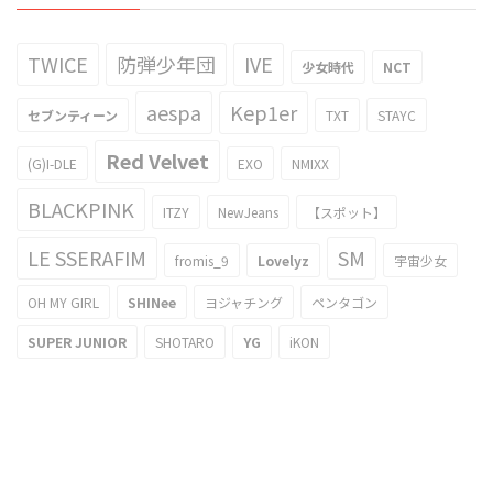
TWICE
防弾少年団
IVE
少女時代
NCT
aespa
Kep1er
セブンティーン
TXT
STAYC
Red Velvet
(G)I-DLE
EXO
NMIXX
BLACKPINK
ITZY
NewJeans
【スポット】
LE SSERAFIM
SM
fromis_9
Lovelyz
宇宙少女
OH MY GIRL
SHINee
ヨジャチング
ペンタゴン
SUPER JUNIOR
SHOTARO
YG
iKON