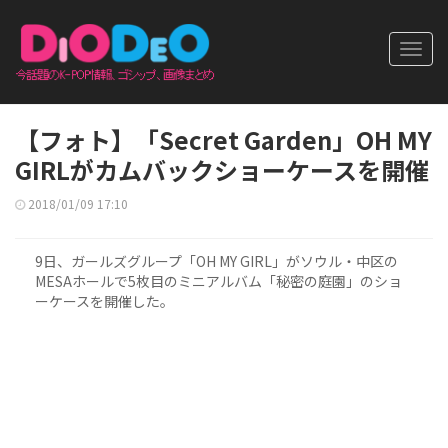
Toggl
navig
【フォト】「Secret Garden」OH MY
GIRLがカムバックショーケースを開催
2018/01/09 17:10
9日、ガールズグループ「OH MY GIRL」がソウル・中区の
MESAホールで5枚目のミニアルバム「秘密の庭園」のショ
ーケースを開催した。