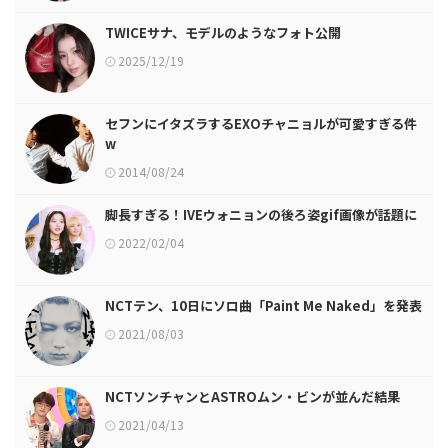
TWICEサナ、モデルのようなフォト公開
2025/12/19
セフンにイタズラするEXOチャニョルが可愛すぎる件
w
2014/08/24
脚長すぎる！IVEウォニョンの後ろ姿gif画像が話題に
2022/02/04
NCTテン、10日にソロ曲「Paint Me Naked」を発表
2021/08/03
NCTソンチャンとASTROムン・ビンが並んだ結果
2021/04/13