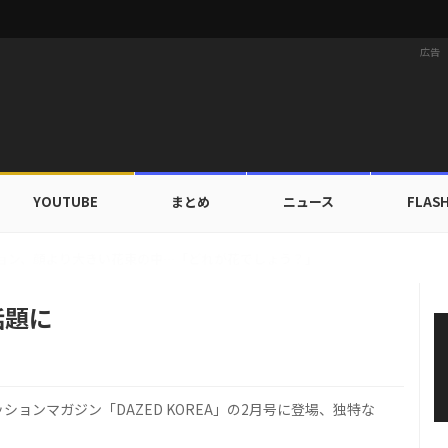
広告
YOUTUBE
まとめ
ニュース
FLAS
X TOGETHER、デビュー以来初の団体海外旅行へ…自主コンテンツ公開！
話題に
ョンマガジン「DAZED KOREA」の2月号に登場、独特な