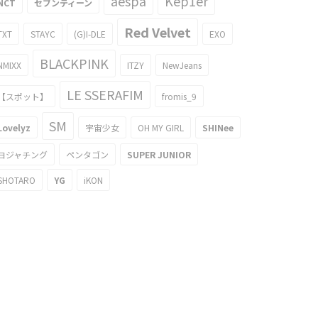
aespa
Kep1er
NCT
セブンティーン
Red Velvet
TXT
STAYC
(G)I-DLE
EXO
BLACKPINK
NMIXX
ITZY
NewJeans
LE SSERAFIM
【スポット】
fromis_9
SM
Lovelyz
宇宙少女
OH MY GIRL
SHINee
ヨジャチング
ペンタゴン
SUPER JUNIOR
SHOTARO
YG
iKON