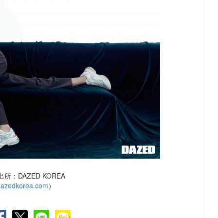
所：DAZED KOREA
azedkorea.com
）