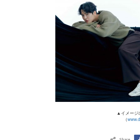
▲イメージ出
（
www.d
Share