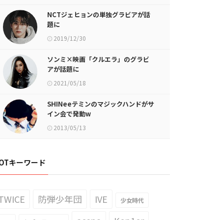
NCTジェヒョンの単独グラビアが話
題に
2019/12/30
ソンミ×映画「クルエラ」のグラビ
アが話題に
2021/05/18
SHINeeテミンのマジックハンドがサ
イン会で発動w
2013/05/13
OTキーワード
TWICE
防弾少年団
IVE
少女時代