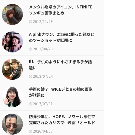
メンタル崩壊のアイコン、INFINITE
ソンギュ画像まとめ
2012/11/29
A pinkナウン、2年前に撮った親友と
のツーショットが話題に
2013/08/23
IU、子供のように小さすぎる手が話
題に
2013/07/24
手術の跡？TWICEジヒョの膝の画像
が話題に
2017/07/01
防弾少年団J-HOPE、ノワール感性で
完成されたカリスマ…映画「オールド
ボーイ」コンセプトのグループ団体写
2026/04/07
真公開！